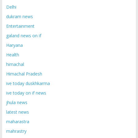
Delhi
dukram news
Entertainment
galand news on if
Haryana
Health
himachal
Himachal Pradesh
ive today duskhkarma
ive today on if news
jhula news
latest news
maharastra
mahrastry