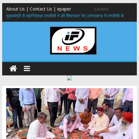
About Us | Contact Us | epaper
Latest:
मुख्यमंत्री से महानिदेशक एनसीसी ने की शिष्टाचार भेंट,उत्तराखण्ड में एनसीसी के
विस्तार एवं आधुनिक आधारभूत संरचना के विकास पर हुई महत्वपूर्ण चर्चा
​धामी कैबिनेट का बड़ा फैसला: पशुपालकों को 60% तक सब्सिडी, गंगा एक्सप्रेसवे का
हरिद्वार तक होगा विस्तार
​हरिद्वार से वीरभद्र (ऋषिकेश) तक निकली BJYM की भव्य कांवड़ यात्रा; तेजस्वी
सूर्या ने की देश व प्रदेशवासियों के कल्याण की कामना
24×7 अलर्ट मोड में रहें अधिकारी-मुख्य सचिव मानसून-एसईओसी से मुख्य सचिव ने
की विस्तृत समीक्षा कहा-बंद सड़कों को शीघ्र खोला जाए, लोगों को न हो दिक्कत
459 करोड़ से एचएनबी गढ़वाल विश्वविद्यालय में अनुसंधान संरचना होगी सुदृढ,उच्च
शिक्षा मंत्री धन सिंह रावत ने नवनियुक्त केन्द्रीय शिक्षा मंत्री से की मुलाकात