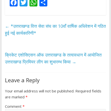
F
T
W
S
ac
w
h
h
e
itt
at
ar
b
er
s
e
←
*उत्तराखण्ड वित्त सेवा संघ का 10वाँ वार्षिक अधिवेशन में गठित
o
A
हुई नई कार्यकारिणी*
o
p
k
p
क्रिकेट एशोसिएसन ऑफ उत्तराखण्ड के तत्वावधान में आयोजित
उत्तराखण्ड प्रिमियर लीग का शुभारम्भ किया
→
Leave a Reply
Your email address will not be published.
Required fields
are marked
*
Comment
*