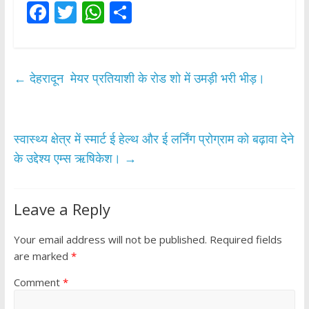
F
T
W
S
ac
w
h
h
e
itt
at
ar
b
er
s
e
←
देहरादून मेयर प्रतियाशी के रोड शो में उमड़ी भरी भीड़।
o
A
o
p
k
p
स्वास्थ्य क्षेत्र में स्मार्ट ई हेल्थ और ई लर्निंग प्रोग्राम को बढ़ावा देने
के उद्देश्य एम्स ऋषिकेश।
→
Leave a Reply
Your email address will not be published.
Required fields
are marked
*
Comment
*