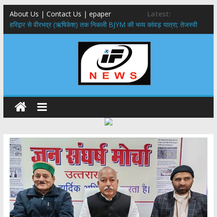
About Us | Contact Us | epaper
Latest:
​हरिद्वार से वीरभद्र (ऋषिकेश) तक निकली BJYM की भव्य कांवड़ यात्रा; तेजस्वी
सूर्या ने की देश व प्रदेशवासियों के कल्याण की कामना
नंदा की चौकी पुल हादसा: PWD के EE, AE और JE निलंबित, सीएम धामी के निर्देश
पर सख्त कार्रवाई
मुख्यमंत्री ने 9 लाख 87 हजार17 पेंशन लाभार्थियों को कुल 146 करोड़ 32 लाख
की पेंशन राशि का किया भुगतान
राष्ट्रीय हथकरघा दिवस पर मुख्यमंत्री धामी ने उत्कृष्ट बुनकरों और हस्तशिल्प
कारीगरों को किया सम्मानित
​धामी कैबिनेट का बड़ा फैसला: पशुपालकों को 60% तक सब्सिडी, गंगा एक्सप्रेसवे का
हरिद्वार तक होगा विस्तार