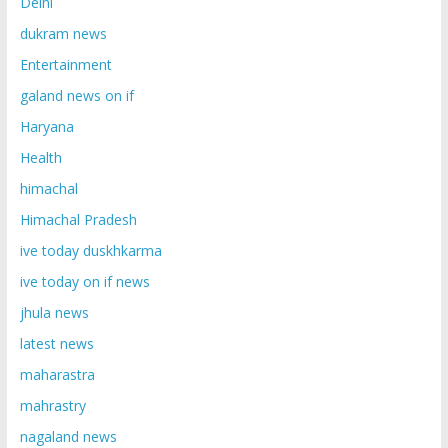
Delhi
dukram news
Entertainment
galand news on if
Haryana
Health
himachal
Himachal Pradesh
ive today duskhkarma
ive today on if news
jhula news
latest news
maharastra
mahrastry
nagaland news