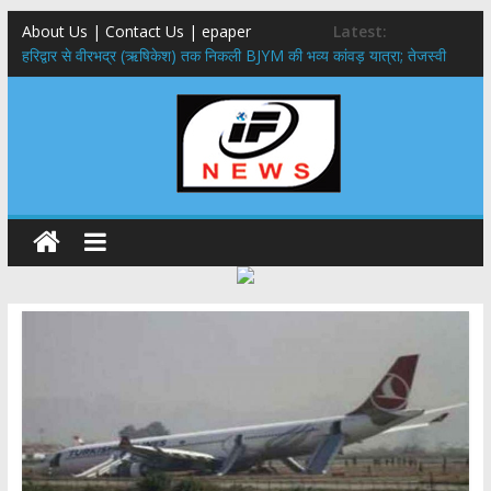
About Us | Contact Us | epaper
Latest:
​हरिद्वार से वीरभद्र (ऋषिकेश) तक निकली BJYM की भव्य कांवड़ यात्रा; तेजस्वी
सूर्या ने की देश व प्रदेशवासियों के कल्याण की कामना
नंदा की चौकी पुल हादसा: PWD के EE, AE और JE निलंबित, सीएम धामी के निर्देश
पर सख्त कार्रवाई
मुख्यमंत्री ने 9 लाख 87 हजार17 पेंशन लाभार्थियों को कुल 146 करोड़ 32 लाख
की पेंशन राशि का किया भुगतान
राष्ट्रीय हथकरघा दिवस पर मुख्यमंत्री धामी ने उत्कृष्ट बुनकरों और हस्तशिल्प
कारीगरों को किया सम्मानित
​धामी कैबिनेट का बड़ा फैसला: पशुपालकों को 60% तक सब्सिडी, गंगा एक्सप्रेसवे का
हरिद्वार तक होगा विस्तार