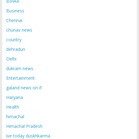
BIHAR
Business
Chennai
chunav news
country
dehradun
Delhi
dukram news
Entertainment
galand news on if
Haryana
Health
himachal
Himachal Pradesh
ive today duskhkarma