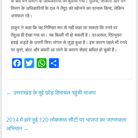
के बाद वन विभाग के अधिकारियों को बुलाया गया। पुलिस, शिकारी और वन
विभाग के अधिकारियों के दल ने तेंदुए को खोजने का प्रयास किया, लेकिन
असफल रहे।
ठाकुर ने कहा कि यह निश्चित रूप से नहीं कहा जा सकता कि रनवे पर
तेंदुआ ही देखा गया था। यह बिल्ली भी हो सकती है। दरअसल, त्रिभुवन
हवाई अड्डे के उत्तरी सिरा जंगल से जुड़ा हुआ है। इस कारण पहले भी रनवे
पर कुत्ते, बंदर और बकरी आ जाने के कारण सेवाएं बाधित हो चुकी हैं।
F
T
W
S
ac
w
h
h
e
itt
at
ar
b
er
s
e
←
उत्तराखंड के मुद्दे छोड़ हिमाचल पहुंची भाजपा
o
A
o
p
k
p
2014 में हारे हुई 120 लोकसभा सीटों पर भाजपा का जागरुकता
अभियान
→