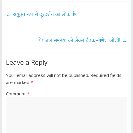
e
itt
at
ar
b
er
s
e
←
संयुक्त रूप से दूरदर्शन का लोकार्पण!
o
A
o
p
k
p
पेयजल समस्या को लेकर बैठक–गणेश जोशी!
→
Leave a Reply
Your email address will not be published.
Required fields
are marked
*
Comment
*