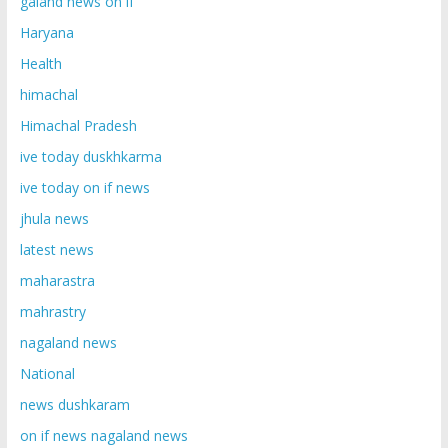
galand news on if
Haryana
Health
himachal
Himachal Pradesh
ive today duskhkarma
ive today on if news
jhula news
latest news
maharastra
mahrastry
nagaland news
National
news dushkaram
on if news nagaland news