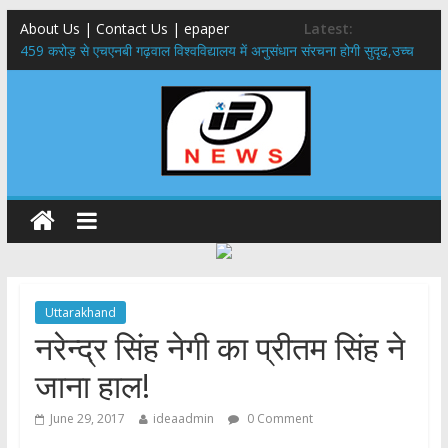
About Us | Contact Us | epaper
Latest:
459 करोड़ से एचएनबी गढ़वाल विश्वविद्यालय में अनुसंधान संरचना होगी सुदृढ,उच्च
शिक्षा मंत्री धन सिंह रावत ने नवनियुक्त केन्द्रीय शिक्षा मंत्री से की मुलाकात
राष्ट्रीय हथकरघा दिवस पर मुख्यमंत्री धामी ने उत्कृष्ट बुनकरों और हस्तशिल्प
कारीगरों को किया सम्मानित
​धामी कैबिनेट का बड़ा फैसला: पशुपालकों को 60% तक सब्सिडी, गंगा एक्सप्रेसवे का
हरिद्वार तक होगा विस्तार
​हरिद्वार से वीरभद्र (ऋषिकेश) तक निकली BJYM की भव्य कांवड़ यात्रा; तेजस्वी
सूर्या ने की देश व प्रदेशवासियों के कल्याण की कामना
24×7 अलर्ट मोड में रहें अधिकारी-मुख्य सचिव मानसून-एसईओसी से मुख्य सचिव ने
की विस्तृत समीक्षा कहा-बंद सड़कों को शीघ्र खोला जाए, लोगों को न हो दिक्कत
Uttarakhand
नरेन्द्र सिंह नेगी का प्रीतम सिंह ने
जाना हाल!
June 29, 2017
ideaadmin
0 Comment