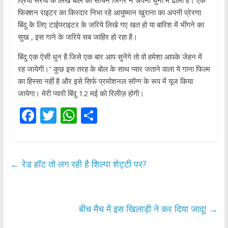
प्रिया सरैया के लिखे बोल को सचिन जिगर ने अपनी धुनों में ढाला है। एक
फिक्शन राइटर का किरदार निभा रहे आयुष्मान खुराना का अपनी प्रेरणा
बिंदु के लिए टाईपराइटर के जरिये लिखे गए खत हो या बारिश में भींगने का
सुख , इस गाने के जरिये सब जाहिर हो रहा है।
बिंदु एक ऐसी धुन है जिसे एक बार आप सुनेंगे तो वो हमेशा आपके जेहन में
रह जायेगी।” कुछ इस तरह के बोल के साथ प्यार जताने वाला ये गाना फिल्म
का हिस्सा नहीं है और इसे सिर्फ प्रमोशनल सॉन्ग के रूप में यूज किया
जायेगा। मेरी प्यारी बिंदु 12 मई को रिलीज़ होगी।
F
T
W
S
ac
w
h
h
e
itt
at
ar
b
er
s
e
←
रेड हॉट तो लग रही है शिल्पा शेट्टी पर?
o
A
o
p
k
p
बीच मैच में इस खिलाड़ी ने कर दिया जादू!
→