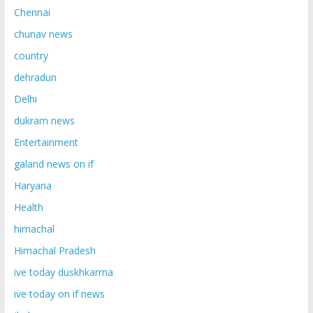
Chennai
chunav news
country
dehradun
Delhi
dukram news
Entertainment
galand news on if
Haryana
Health
himachal
Himachal Pradesh
ive today duskhkarma
ive today on if news