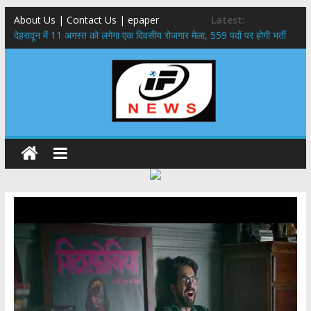
About Us | Contact Us | epaper
Latest:
​देहरादून में 11 अगस्त को लगेगा एक दिवसीय रोजगार मेला, 559 पदों पर होगी भर्ती
459 करोड़ से एचएनबी गढ़वाल विश्वविद्यालय में अनुसंधान संरचना होगी सुदृढ,उच्च
शिक्षा मंत्री धन सिंह रावत ने नवनियुक्त केन्द्रीय शिक्षा मंत्री से की मुलाकात
मुख्यमंत्री से महानिदेशक एनसीसी ने की शिष्टाचार भेंट,उत्तराखण्ड में एनसीसी के
विस्तार एवं आधुनिक आधारभूत संरचना के विकास पर हुई महत्वपूर्ण चर्चा
एमडीडीए बोर्ड बैठक, देहरादून और मसूरी के विकास के लिए 25 बड़े प्रस्तावों को मिली
हरी झंडी
बुजुर्ग-दिव्यांगों के घर जाएंगे बीएलओ, करेंगे नोटिसों का निस्तारण