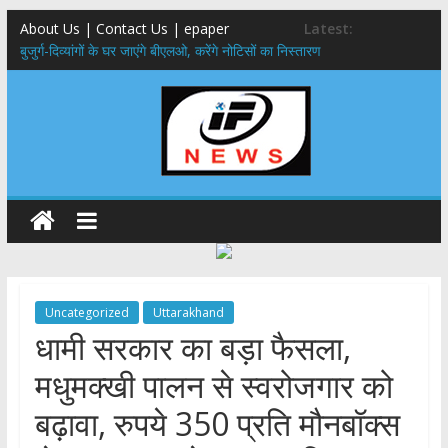
About Us | Contact Us | epaper
Latest:
बुजुर्ग-दिव्यांगों के घर जाएंगे बीएलओ, करेंगे नोटिसों का निस्तारण
24×7 अलर्ट मोड में रहें अधिकारी-मुख्य सचिव मानसून-एसईओसी से मुख्य सचिव ने
की विस्तृत समीक्षा कहा-बंद सड़कों को शीघ्र खोला जाए, लोगों को न हो दिक्कत
459 करोड़ से एचएनबी गढ़वाल विश्वविद्यालय में अनुसंधान संरचना होगी सुदृढ,उच्च
शिक्षा मंत्री धन सिंह रावत ने नवनियुक्त केन्द्रीय शिक्षा मंत्री से की मुलाकात
मुख्यमंत्री से महानिदेशक एनसीसी ने की शिष्टाचार भेंट,उत्तराखण्ड में एनसीसी के
विस्तार एवं आधुनिक आधारभूत संरचना के विकास पर हुई महत्वपूर्ण चर्चा
एमडीडीए बोर्ड बैठक, देहरादून और मसूरी के विकास के लिए 25 बड़े प्रस्तावों को मिली
हरी झंडी
Uncategorized
Uttarakhand
धामी सरकार का बड़ा फैसला,
मधुमक्खी पालन से स्वरोजगार को
बढ़ावा, रुपये 350 प्रति मौनबॉक्स