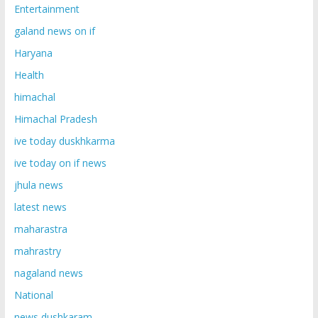
Entertainment
galand news on if
Haryana
Health
himachal
Himachal Pradesh
ive today duskhkarma
ive today on if news
jhula news
latest news
maharastra
mahrastry
nagaland news
National
news dushkaram