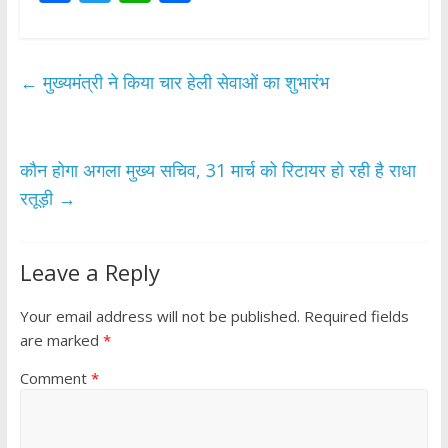
ac
w
h
h
e
itt
at
ar
b
er
s
e
←
मुख्यमंत्री ने किया चार हेली सेवाओं का शुभारंभ
o
A
o
p
k
p
कौन होगा अगला मुख्य सचिव, 31 मार्च को रिटायर हो रही है राधा
रतूड़ी
→
Leave a Reply
Your email address will not be published.
Required fields
are marked
*
Comment
*