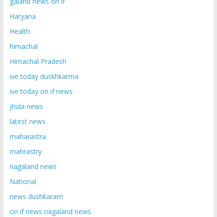
galand news on if
Haryana
Health
himachal
Himachal Pradesh
ive today duskhkarma
ive today on if news
jhula news
latest news
maharastra
mahrastry
nagaland news
National
news dushkaram
on if news nagaland news