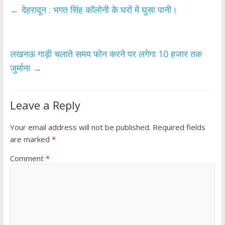
b
er
s
e
←
देहरादून : भगत सिंह कॉलोनी के घरों में घुसा पानी।
o
A
o
p
k
p
लखनऊ गाड़ी चलाते समय फोन करने पर लगेगा 10 हजार तक
जुर्माना
→
Leave a Reply
Your email address will not be published.
Required fields
are marked
*
Comment
*