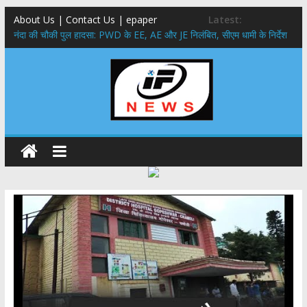
About Us | Contact Us | epaper
Latest:
नंदा की चौकी पुल हादसा: PWD के EE, AE और JE निलंबित, सीएम धामी के निर्देश
पर सख्त कार्रवाई
सरकारी नीतियों में शामिल किए जाएंगे छात्र – छात्राओं के सुझाव ,मुख्यमंत्री युवा
विद्यार्थी मंथन कार्यक्रम में शामिल हुए सीएम पुष्कर सिंह धामी
उत्तराखंड में बढ़ेंगे राजस्व के स्रोत: इको-टूरिज्म, कार्बन क्रेडिट और जड़ी-बूटी आय
पर मुख्य सचिव का जोर
मुख्यमंत्री ने उत्तराखण्ड क्षत्रिय कल्याण समिति की वेबसाइट एवं क्षत्रिय जागरण
स्मारिका का किया विमोचन
मुख्यमंत्री ने हर घर तिरंगा यात्रा कार्यक्रम में किया प्रतिभाग,मुख्यमंत्री ने
प्रदेशवासियों से स्वतंत्रता दिवस पर अपने घरों में तिरंगा फहराने का किया आवाह्न