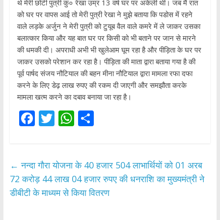
थे मेरी छोटी पुत्री कु० रेखा उम्र 13 वर्ष घर पर अकेली थी। जब मैं रात
को घर पर वापस आई तो मेरी पुत्री रेखा ने मुझे बताया कि पडोस में रहने
वाले लड़के अर्जुन ने मेरी पुत्री को टुयूब वैल वाले कमरे में ले जाकर उसका
बलात्कार किया और यह बात घर पर किसी को भी बताने पर जान से मारने
की धमकी दी। अपराधी अभी भी खुलेआम घूम रहा है और पीड़िता के घर पर
जाकर उसको परेशान कर रहा है। पीड़िता की माता द्वारा बताया गया है की
पूर्व पार्षद संजय नौटियाल की बहन मीना नौटियाल द्वारा मामला रफा दफा
करने के लिए डेढ़ लाख रुपए की रकम दी जाएगी और समझौता करके
मामला खत्म करने का दबाव बनाया जा रहा है।
F
T
W
S
ac
w
h
h
e
itt
at
ar
b
er
s
e
←
नन्दा गौरा योजना के 40 हजार 504 लाभार्थियों को 01 अरब
o
A
72 करोड़ 44 लाख 04 हजार रुपए की धनराशि का मुख्यमंत्री ने
o
p
डीबीटी के माध्यम से किया वितरण
k
p