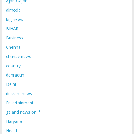
Ajab-Gajab
almoda.
big news
BIHAR
Business
Chennai
chunav news
country
dehradun
Delhi
dukram news
Entertainment
galand news on if
Haryana
Health