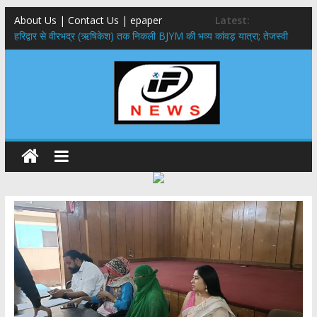
About Us | Contact Us | epaper
Latest:
​हरिद्वार से वीरभद्र (ऋषिकेश) तक निकली BJYM की भव्य कांवड़ यात्रा; तेजस्वी
सूर्या ने की देश व प्रदेशवासियों के कल्याण की कामना
नंदा की चौकी पुल हादसा: PWD के EE, AE और JE निलंबित, सीएम धामी के निर्देश
पर सख्त कार्रवाई
मुख्यमंत्री ने 9 लाख 87 हजार17 पेंशन लाभार्थियों को कुल 146 करोड़ 32 लाख
की पेंशन राशि का किया भुगतान
राष्ट्रीय हथकरघा दिवस पर मुख्यमंत्री धामी ने उत्कृष्ट बुनकरों और हस्तशिल्प
कारीगरों को किया सम्मानित
​धामी कैबिनेट का बड़ा फैसला: पशुपालकों को 60% तक सब्सिडी, गंगा एक्सप्रेसवे का
हरिद्वार तक होगा विस्तार