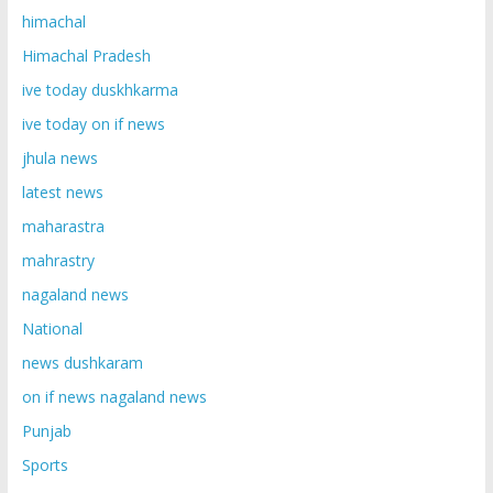
himachal
Himachal Pradesh
ive today duskhkarma
ive today on if news
jhula news
latest news
maharastra
mahrastry
nagaland news
National
news dushkaram
on if news nagaland news
Punjab
Sports