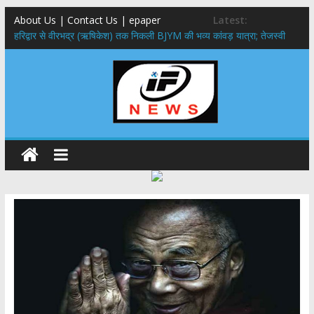
About Us | Contact Us | epaper
Latest:
​हरिद्वार से वीरभद्र (ऋषिकेश) तक निकली BJYM की भव्य कांवड़ यात्रा; तेजस्वी
सूर्या ने की देश व प्रदेशवासियों के कल्याण की कामना
नंदा की चौकी पुल हादसा: PWD के EE, AE और JE निलंबित, सीएम धामी के निर्देश
पर सख्त कार्रवाई
मुख्यमंत्री ने 9 लाख 87 हजार17 पेंशन लाभार्थियों को कुल 146 करोड़ 32 लाख
की पेंशन राशि का किया भुगतान
राष्ट्रीय हथकरघा दिवस पर मुख्यमंत्री धामी ने उत्कृष्ट बुनकरों और हस्तशिल्प
कारीगरों को किया सम्मानित
​धामी कैबिनेट का बड़ा फैसला: पशुपालकों को 60% तक सब्सिडी, गंगा एक्सप्रेसवे का
हरिद्वार तक होगा विस्तार