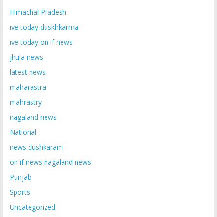
Himachal Pradesh
ive today duskhkarma
ive today on if news
jhula news
latest news
maharastra
mahrastry
nagaland news
National
news dushkaram
on if news nagaland news
Punjab
Sports
Uncategorized