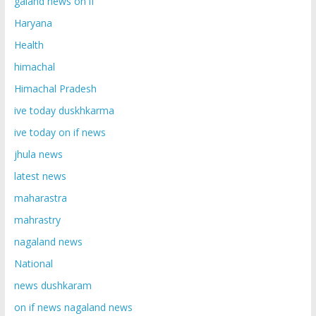
galand news on if
Haryana
Health
himachal
Himachal Pradesh
ive today duskhkarma
ive today on if news
jhula news
latest news
maharastra
mahrastry
nagaland news
National
news dushkaram
on if news nagaland news