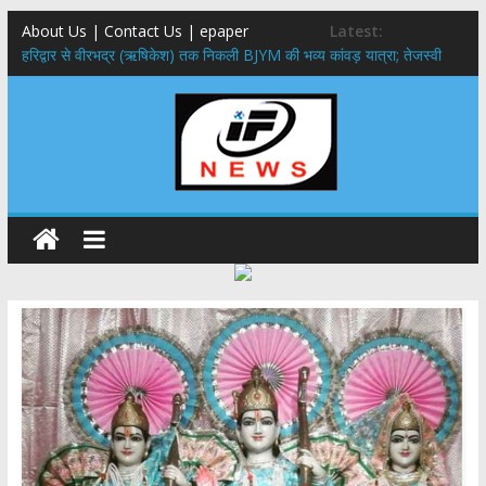
About Us | Contact Us | epaper
Latest:
​हरिद्वार से वीरभद्र (ऋषिकेश) तक निकली BJYM की भव्य कांवड़ यात्रा; तेजस्वी
सूर्या ने की देश व प्रदेशवासियों के कल्याण की कामना
नंदा की चौकी पुल हादसा: PWD के EE, AE और JE निलंबित, सीएम धामी के निर्देश
पर सख्त कार्रवाई
मुख्यमंत्री ने 9 लाख 87 हजार17 पेंशन लाभार्थियों को कुल 146 करोड़ 32 लाख
की पेंशन राशि का किया भुगतान
राष्ट्रीय हथकरघा दिवस पर मुख्यमंत्री धामी ने उत्कृष्ट बुनकरों और हस्तशिल्प
कारीगरों को किया सम्मानित
​धामी कैबिनेट का बड़ा फैसला: पशुपालकों को 60% तक सब्सिडी, गंगा एक्सप्रेसवे का
हरिद्वार तक होगा विस्तार