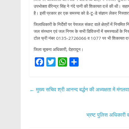
उपभोक्ता वीरेन्द्र सिंह ने गंदे पानी की शिकायत दर्ज की थी।
है। इसी प्रकार हर एक समस्या को डे-टू-डे संज्ञान लेकर निस्ता
जिलाधिकारी के निर्देशों पर पेयजल संकट वाले क्षेत्रों में नियमित न
जल संस्थान एवं जल निगम के सभी डिविजनों में समस्याओं के निस
टोल फ्री नंबर 0135-2726066 व 1077 पर भी शिकायत दर्
जिला सूचना अधिकारी, देहरादून।
F
T
W
S
ac
w
h
h
e
itt
at
ar
b
er
s
e
←
मुख्य सचिव श्री आनन्द बर्द्धन की अध्यक्षता में म
o
A
o
p
k
p
भ्रष्ट पुलिस अधिकारी व