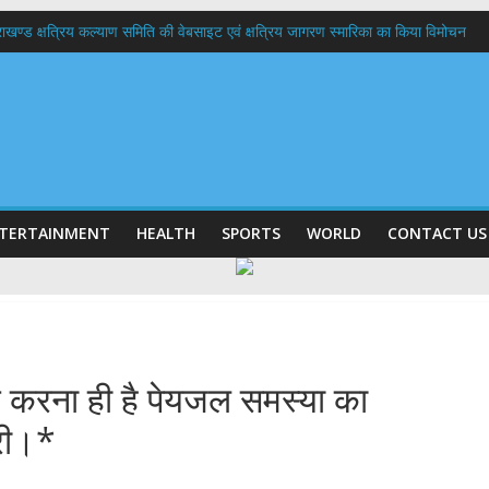
त्तराखण्ड क्षत्रिय कल्याण समिति की वेबसाइट एवं क्षत्रिय जागरण स्मारिका का किया विमोचन
 घर तिरंगा यात्रा कार्यक्रम में किया प्रतिभाग,मुख्यमंत्री ने प्रदेशवासियों से स्वतंत्रता दिवस प
ल हादसा: PWD के EE, AE और JE निलंबित, सीएम धामी के निर्देश पर सख्त कार्रवाई
9 लाख 87 हजार17 पेंशन लाभार्थियों को कुल 146 करोड़ 32 लाख की पेंशन राशि का किया भुग
 दिवस पर मुख्यमंत्री धामी ने उत्कृष्ट बुनकरों और हस्तशिल्प कारीगरों को किया सम्मानित
TERTAINMENT
HEALTH
SPORTS
WORLD
CONTACT US
पर करना ही है पेयजल समस्या का
ारी।*