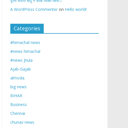
पूज्य मोरारी बापू ने शोक व्यक्त किया।
A WordPress Commenter
on
Hello world!
Categories
#himachal news
#news himachal
#news jhula
Ajab-Gajab
almoda.
big news
BIHAR
Business
Chennai
chunav news