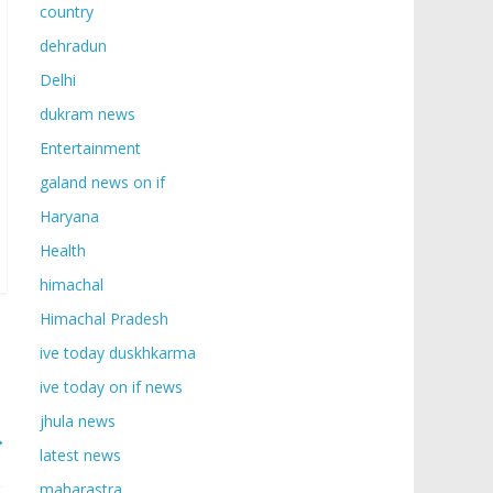
country
dehradun
Delhi
dukram news
Entertainment
galand news on if
Haryana
Health
himachal
Himachal Pradesh
ive today duskhkarma
ive today on if news
jhula news
→
latest news
maharastra