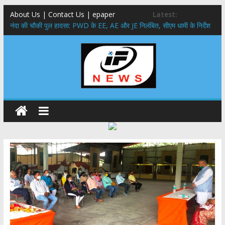
About Us | Contact Us | epaper
Latest:
नंदा की चौकी पुल हादसा: PWD के EE, AE और JE निलंबित, सीएम धामी के निर्देश
पर सख्त कार्रवाई
सरकारी नीतियों में शामिल किए जाएंगे छात्र – छात्राओं के सुझाव ,मुख्यमंत्री युवा
विद्यार्थी मंथन कार्यक्रम में शामिल हुए सीएम पुष्कर सिंह धामी
उत्तराखंड में बढ़ेंगे राजस्व के स्रोत: इको-टूरिज्म, कार्बन क्रेडिट और जड़ी-बूटी आय
पर मुख्य सचिव का जोर
मुख्यमंत्री ने उत्तराखण्ड क्षत्रिय कल्याण समिति की वेबसाइट एवं क्षत्रिय जागरण
स्मारिका का किया विमोचन
मुख्यमंत्री ने हर घर तिरंगा यात्रा कार्यक्रम में किया प्रतिभाग,मुख्यमंत्री ने
प्रदेशवासियों से स्वतंत्रता दिवस पर अपने घरों में तिरंगा फहराने का किया आवाह्न