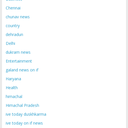
Chennai
chunav news
country
dehradun
Delhi
dukram news
Entertainment
galand news on if
Haryana
Health
himachal
Himachal Pradesh
ive today duskhkarma
ive today on if news