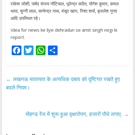
राकेश जोशी, पार्षद संजय नौटियाल, भूपेन्द्र कठैत, योगेश कुमार, कमल
थापा, चुन्नी लाल, सत्येन्द्र नाथ, मंसूर खान, निशा शर्मा, बृजलेश गुप्ता
आदि उपस्थित रहे।
Idea for news ke liye dehradun se amit singh negi ki
report.
F
T
W
S
ac
w
h
h
e
itt
at
ar
b
er
s
e
←
लखनऊ यातायात के अत्यधिक दबाव को दृष्टिगत रखते हुए
o
A
बदले नियम।
o
p
k
p
मोहण्ड रेंज में शुरू हुआ वृक्षारोपण, हजारों पौधे लगाए.
→