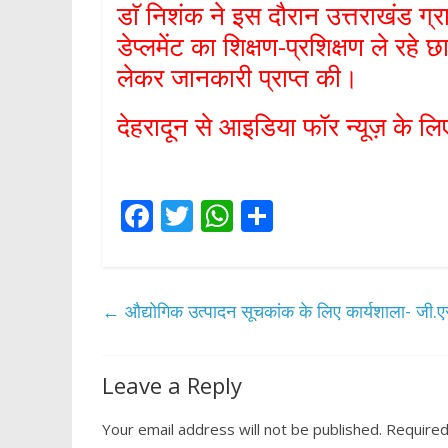
डाॅ निशंक ने इस दौरान उत्तराखंड ग्र
डेप्लमेंट का शिक्षण-प्रशिक्षण ले रह
लेकर जानकारी प्राप्त की।
देहरादून से आइडिया फॉर न्यूज़ के लिए
F
T
W
S
ac
w
h
h
e
itt
at
ar
b
er
s
e
←
औद्योगिक उत्पादन सूचकांक के लिए कार्यशाला- जी.एस 
o
A
o
p
Leave a Reply
k
p
Your email address will not be published.
Required