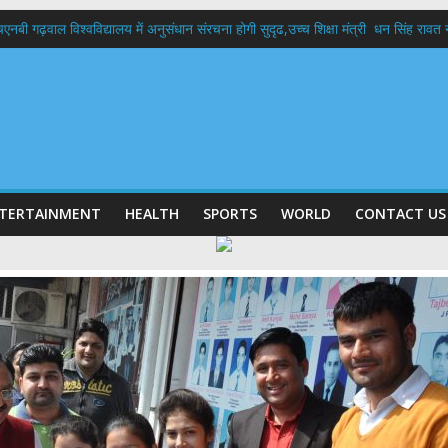
बी गढ़वाल विश्वविद्यालय में अनुसंधान संरचना होगी सुदृढ,उच्च शिक्षा मंत्री धन सिंह रावत ने न
 दिवस पर मुख्यमंत्री धामी ने उत्कृष्ट बुनकरों और हस्तशिल्प कारीगरों को किया सम्मानित
 बड़ा फैसला: पशुपालकों को 60% तक सब्सिडी, गंगा एक्सप्रेसवे का हरिद्वार तक होगा विस्तार
भद्र (ऋषिकेश) तक निकली BJYM की भव्य कांवड़ यात्रा; तेजस्वी सूर्या ने की देश व प्रदेशवासि
में रहें अधिकारी-मुख्य सचिव मानसून-एसईओसी से मुख्य सचिव ने की विस्तृत समीक्षा कहा-बंद
TERTAINMENT
HEALTH
SPORTS
WORLD
CONTACT US