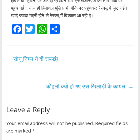
हादसे की सूचना पर आपदा प्रबंधन और एसडीआरएफ की टीम मौके पर
पहुंच गई। साथ ही हिमाचल पुलिस भी मौके पर पहुंचकर रेस्क्यू में जुट गई।
खाई ज्यादा गहरी होने से रेस्क्यू में दिक्कत आ रही है।
F
T
W
S
ac
w
h
h
e
itt
at
ar
b
er
s
e
←
सोनू निगम ने दी सफाई!
o
A
o
p
k
p
कोहली क्यों हो गए उस खिलाड़ी के कायल!
→
Leave a Reply
Your email address will not be published.
Required fields
are marked
*