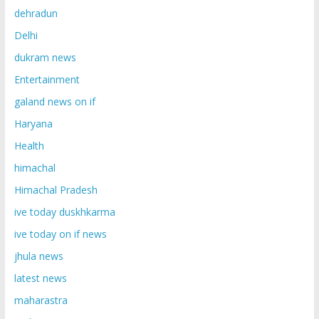
dehradun
Delhi
dukram news
Entertainment
galand news on if
Haryana
Health
himachal
Himachal Pradesh
ive today duskhkarma
ive today on if news
jhula news
latest news
maharastra