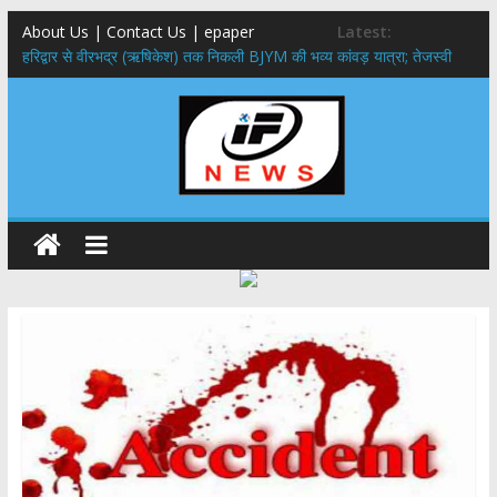
About Us | Contact Us | epaper
Latest:
​हरिद्वार से वीरभद्र (ऋषिकेश) तक निकली BJYM की भव्य कांवड़ यात्रा; तेजस्वी
सूर्या ने की देश व प्रदेशवासियों के कल्याण की कामना
नंदा की चौकी पुल हादसा: PWD के EE, AE और JE निलंबित, सीएम धामी के निर्देश
पर सख्त कार्रवाई
मुख्यमंत्री ने 9 लाख 87 हजार17 पेंशन लाभार्थियों को कुल 146 करोड़ 32 लाख
की पेंशन राशि का किया भुगतान
राष्ट्रीय हथकरघा दिवस पर मुख्यमंत्री धामी ने उत्कृष्ट बुनकरों और हस्तशिल्प
कारीगरों को किया सम्मानित
​धामी कैबिनेट का बड़ा फैसला: पशुपालकों को 60% तक सब्सिडी, गंगा एक्सप्रेसवे का
हरिद्वार तक होगा विस्तार