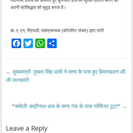
नवीनतम उपायों को अपनाते हुए बुनियादी ढांचे को सुरक्षा प्रदान करने की
अपनी प्रतिबद्धता को सुदृढ करता है।
डा. ए. एन, त्रिपाठी, महाप्रबन्‍धक (कॉरपोरेट संचार) द्वारा जारी
F
T
W
S
ac
w
h
h
e
itt
at
ar
b
er
s
e
←
मुख्यमंत्री पुष्कर सिंह धामी ने माणा के पास हुए हिमस्खलन की
o
A
ली जानकारी
o
p
k
p
*चमोली: बद्रीनाथ धाम के माणा गांव के पास ग्लेशियर टूटा*
→
Leave a Reply