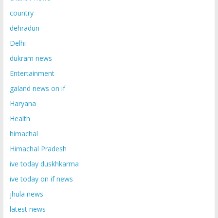
country
dehradun
Delhi
dukram news
Entertainment
galand news on if
Haryana
Health
himachal
Himachal Pradesh
ive today duskhkarma
ive today on if news
jhula news
latest news