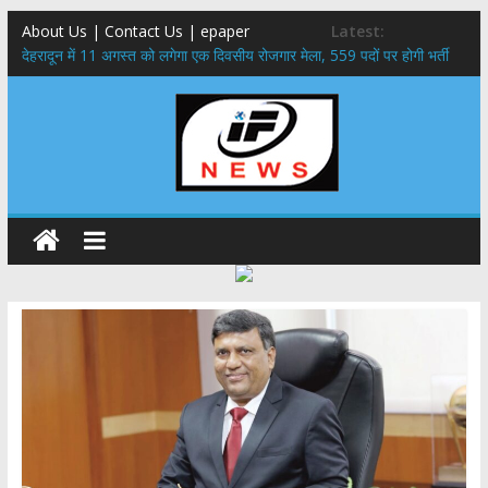
About Us | Contact Us | epaper
Latest:
​देहरादून में 11 अगस्त को लगेगा एक दिवसीय रोजगार मेला, 559 पदों पर होगी भर्ती
459 करोड़ से एचएनबी गढ़वाल विश्वविद्यालय में अनुसंधान संरचना होगी सुदृढ,उच्च
शिक्षा मंत्री धन सिंह रावत ने नवनियुक्त केन्द्रीय शिक्षा मंत्री से की मुलाकात
मुख्यमंत्री से महानिदेशक एनसीसी ने की शिष्टाचार भेंट,उत्तराखण्ड में एनसीसी के
विस्तार एवं आधुनिक आधारभूत संरचना के विकास पर हुई महत्वपूर्ण चर्चा
एमडीडीए बोर्ड बैठक, देहरादून और मसूरी के विकास के लिए 25 बड़े प्रस्तावों को मिली
हरी झंडी
बुजुर्ग-दिव्यांगों के घर जाएंगे बीएलओ, करेंगे नोटिसों का निस्तारण