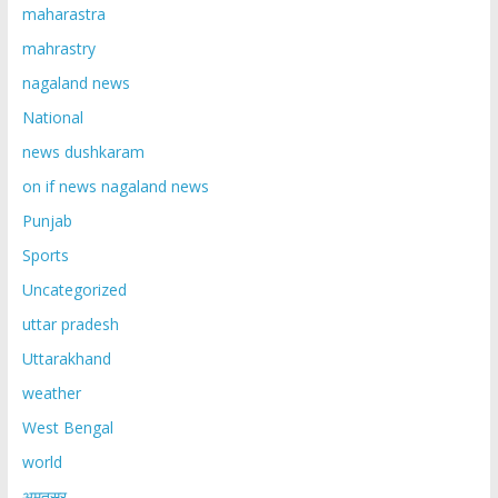
maharastra
mahrastry
nagaland news
National
news dushkaram
on if news nagaland news
Punjab
Sports
Uncategorized
uttar pradesh
Uttarakhand
weather
West Bengal
world
अमृतसर