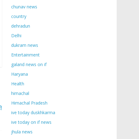
chunav news
country
dehradun
Delhi
dukram news
Entertainment
galand news on if
Haryana
Health
himachal
Himachal Pradesh
ी
ive today duskhkarma
ive today on if news
jhula news