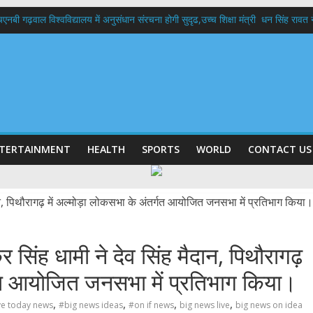
बी गढ़वाल विश्वविद्यालय में अनुसंधान संरचना होगी सुदृढ,उच्च शिक्षा मंत्री धन सिंह रावत ने न
 दिवस पर मुख्यमंत्री धामी ने उत्कृष्ट बुनकरों और हस्तशिल्प कारीगरों को किया सम्मानित
 बड़ा फैसला: पशुपालकों को 60% तक सब्सिडी, गंगा एक्सप्रेसवे का हरिद्वार तक होगा विस्तार
भद्र (ऋषिकेश) तक निकली BJYM की भव्य कांवड़ यात्रा; तेजस्वी सूर्या ने की देश व प्रदेशवासि
में रहें अधिकारी-मुख्य सचिव मानसून-एसईओसी से मुख्य सचिव ने की विस्तृत समीक्षा कहा-बंद
TERTAINMENT
HEALTH
SPORTS
WORLD
CONTACT US
्कर सिंह धामी ने देव सिंह मैदान, पिथौरागढ़
्गत आयोजित जनसभा में प्रतिभाग किया।
,
,
,
,
ive today news
#big news ideas
#on if news
big news live
big news on idea