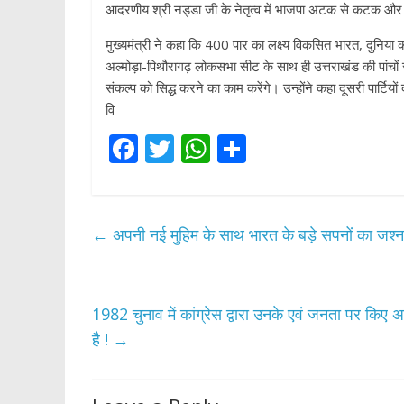
आदरणीय श्री नड्डा जी के नेतृत्व में भाजपा अटक से कटक और क
मुख्यमंत्री ने कहा कि 400 पार का लक्ष्य विकसित भारत, दुनिया 
अल्मोड़ा-पिथौरागढ़ लोकसभा सीट के साथ ही उत्तराखंड की पांचों
संकल्प को सिद्ध करने का काम करेंगे। उन्होंने कहा दूसरी पार्टियों
वि
F
T
W
S
ac
w
h
h
e
itt
at
ar
b
er
s
e
←
अपनी नई मुहिम के साथ भारत के बड़े सपनों का जश्न
o
A
o
p
k
p
1982 चुनाव में कांग्रेस द्वारा उनके एवं जनता पर किए 
है !
→