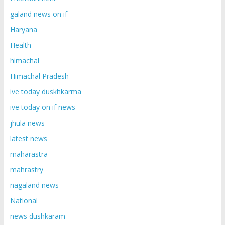
galand news on if
Haryana
Health
himachal
Himachal Pradesh
ive today duskhkarma
ive today on if news
jhula news
latest news
maharastra
mahrastry
nagaland news
National
news dushkaram