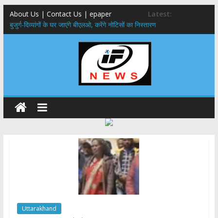
About Us | Contact Us | epaper
Latest:
बुजुर्ग-दिव्यांगों के घर जाएंगे बीएलओ, करेंगे नोटिसों का निस्तारण
24×7 अलर्ट मोड में रहें अधिकारी-मुख्य सचिव मानसून-एसईओसी से मुख्य सचिव ने
की विस्तृत समीक्षा कहा-बंद सड़कों को शीघ्र खोला जाए, लोगों को न हो दिक्कत
459 करोड़ से एचएनबी गढ़वाल विश्वविद्यालय में अनुसंधान संरचना होगी सुदृढ,उच्च
शिक्षा मंत्री धन सिंह रावत ने नवनियुक्त केन्द्रीय शिक्षा मंत्री से की मुलाकात
मुख्यमंत्री से महानिदेशक एनसीसी ने की शिष्टाचार भेंट,उत्तराखण्ड में एनसीसी के
विस्तार एवं आधुनिक आधारभूत संरचना के विकास पर हुई महत्वपूर्ण चर्चा
एमडीडीए बोर्ड बैठक, देहरादून और मसूरी के विकास के लिए 25 बड़े प्रस्तावों को मिली
हरी झंडी
Uttarakhand