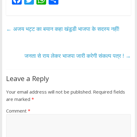
ac
w
h
h
e
itt
at
ar
b
er
s
e
←
अजय भट्ट का बयान कहा खंडूडी भाजपा के सदस्य नहीं!
o
A
o
p
k
p
जनता से राय लेकर भाजपा जारी करेगी संकल्प पत्र !
→
Leave a Reply
Your email address will not be published.
Required fields
are marked
*
Comment
*