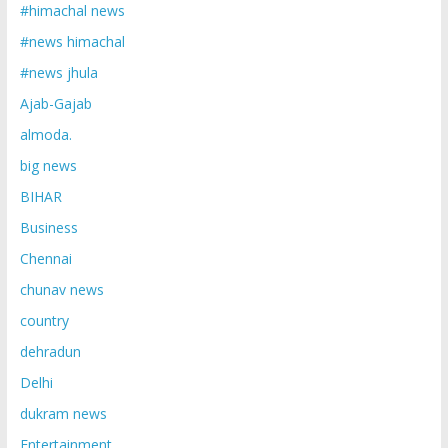
#himachal news
#news himachal
#news jhula
Ajab-Gajab
almoda.
big news
BIHAR
Business
Chennai
chunav news
country
dehradun
Delhi
dukram news
Entertainment