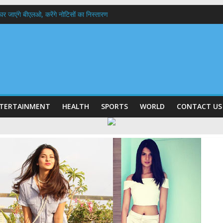
 के घर जाएंगे बीएलओ, करेंगे नोटिसों का निस्तारण
में रहें अधिकारी-मुख्य सचिव मानसून-एसईओसी से मुख्य सचिव ने की विस्तृत समीक्षा कहा-बंद
बी गढ़वाल विश्वविद्यालय में अनुसंधान संरचना होगी सुदृढ,उच्च शिक्षा मंत्री धन सिंह रावत ने न
हानिदेशक एनसीसी ने की शिष्टाचार भेंट,उत्तराखण्ड में एनसीसी के विस्तार एवं आधुनिक आधारभूत 
ठक, देहरादून और मसूरी के विकास के लिए 25 बड़े प्रस्तावों को मिली हरी झंडी
TERTAINMENT
HEALTH
SPORTS
WORLD
CONTACT US