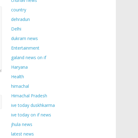
chunav news
country
dehradun
Delhi
dukram news
Entertainment
galand news on if
Haryana
Health
himachal
Himachal Pradesh
ive today duskhkarma
ive today on if news
jhula news
latest news