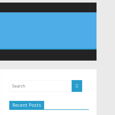
 सड़कों को शीघ्र खोला जाए, लोगों को न हो दिक्कत
वनियुक्त केन्द्रीय शिक्षा मंत्री से की मुलाकात
संरचना के विकास पर हुई महत्वपूर्ण चर्चा
Recent Posts