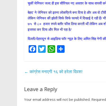
चुकीं जेनिफर जल्द ही इस सीरियल नए अवतार के साथ वापसी करे
बेहद’ ने जेनिफर को इतना लोकप्रिये बना दिया हे और अब वो टीवी 
लेकिन जेनिफर की झोली सिर्फ सिर्फ फायदे में दिखाई दे रही हैं/ 
७५ से ८० हजार रुपये बतौर फीस लिया करती थीं लेकिन अब शो के
इजाफा कर दिया और मिल भी रहा हे/
दिल्ली/देहरादून से आइडिया फॉर न्यूज़ के लिए अमित सिंह नेगी की 
F
T
W
S
ac
w
h
h
e
itt
at
ar
b
er
s
e
←
कांग्रेस मनाएगी १६ को हरेला दिवश!
o
A
o
p
Leave a Reply
k
p
Your email address will not be published.
Required