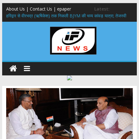
About Us | Contact Us | epaper
Latest:
​हरिद्वार से वीरभद्र (ऋषिकेश) तक निकली BJYM की भव्य कांवड़ यात्रा; तेजस्वी
सूर्या ने की देश व प्रदेशवासियों के कल्याण की कामना
नंदा की चौकी पुल हादसा: PWD के EE, AE और JE निलंबित, सीएम धामी के निर्देश
पर सख्त कार्रवाई
मुख्यमंत्री ने 9 लाख 87 हजार17 पेंशन लाभार्थियों को कुल 146 करोड़ 32 लाख
की पेंशन राशि का किया भुगतान
राष्ट्रीय हथकरघा दिवस पर मुख्यमंत्री धामी ने उत्कृष्ट बुनकरों और हस्तशिल्प
कारीगरों को किया सम्मानित
​धामी कैबिनेट का बड़ा फैसला: पशुपालकों को 60% तक सब्सिडी, गंगा एक्सप्रेसवे का
हरिद्वार तक होगा विस्तार