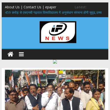
About Us | Contact Us | epaper
Latest:
459 करोड़ से एचएनबी गढ़वाल विश्वविद्यालय में अनुसंधान संरचना होगी सुदृढ,उच्च
शिक्षा मंत्री धन सिंह रावत ने नवनियुक्त केन्द्रीय शिक्षा मंत्री से की मुलाकात
राष्ट्रीय हथकरघा दिवस पर मुख्यमंत्री धामी ने उत्कृष्ट बुनकरों और हस्तशिल्प
कारीगरों को किया सम्मानित
​धामी कैबिनेट का बड़ा फैसला: पशुपालकों को 60% तक सब्सिडी, गंगा एक्सप्रेसवे का
हरिद्वार तक होगा विस्तार
​हरिद्वार से वीरभद्र (ऋषिकेश) तक निकली BJYM की भव्य कांवड़ यात्रा; तेजस्वी
सूर्या ने की देश व प्रदेशवासियों के कल्याण की कामना
24×7 अलर्ट मोड में रहें अधिकारी-मुख्य सचिव मानसून-एसईओसी से मुख्य सचिव ने
की विस्तृत समीक्षा कहा-बंद सड़कों को शीघ्र खोला जाए, लोगों को न हो दिक्कत