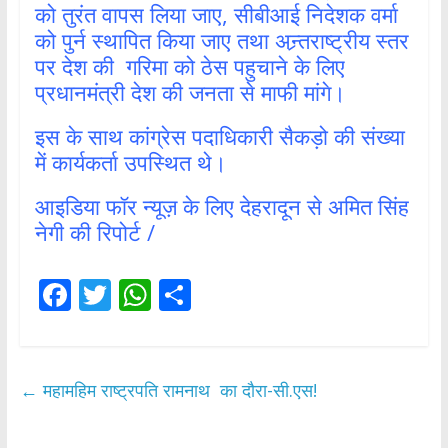
को तुरंत वापस लिया जाए, सीबीआई निदेशक वर्मा
को पुर्न स्थापित किया जाए तथा अन्र्तराष्ट्रीय स्तर
पर देश की गरिमा को ठेस पहुचाने के लिए
प्रधानमंत्री देश की जनता से माफी मांगे।
इस के साथ कांग्रेस पदाधिकारी सैकड़ो की संख्या
में कार्यकर्ता उपस्थित थे।
आइडिया फॉर न्यूज़ के लिए देहरादून से अमित सिंह
नेगी की रिपोर्ट /
F
T
W
S
ac
w
h
h
e
itt
at
ar
b
er
s
e
←
महामहिम राष्ट्रपति रामनाथ का दौरा-सी.एस!
o
A