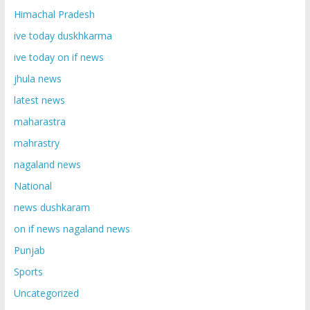
Himachal Pradesh
ive today duskhkarma
ive today on if news
jhula news
latest news
maharastra
mahrastry
nagaland news
National
news dushkaram
on if news nagaland news
Punjab
Sports
Uncategorized