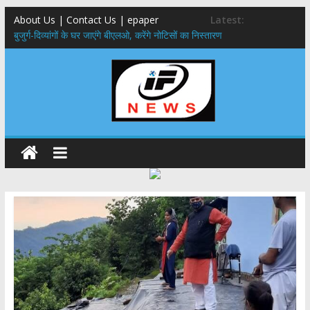
About Us | Contact Us | epaper
Latest:
बुजुर्ग-दिव्यांगों के घर जाएंगे बीएलओ, करेंगे नोटिसों का निस्तारण
24×7 अलर्ट मोड में रहें अधिकारी-मुख्य सचिव मानसून-एसईओसी से मुख्य सचिव ने
की विस्तृत समीक्षा कहा-बंद सड़कों को शीघ्र खोला जाए, लोगों को न हो दिक्कत
459 करोड़ से एचएनबी गढ़वाल विश्वविद्यालय में अनुसंधान संरचना होगी सुदृढ,उच्च
शिक्षा मंत्री धन सिंह रावत ने नवनियुक्त केन्द्रीय शिक्षा मंत्री से की मुलाकात
मुख्यमंत्री से महानिदेशक एनसीसी ने की शिष्टाचार भेंट,उत्तराखण्ड में एनसीसी के
विस्तार एवं आधुनिक आधारभूत संरचना के विकास पर हुई महत्वपूर्ण चर्चा
एमडीडीए बोर्ड बैठक, देहरादून और मसूरी के विकास के लिए 25 बड़े प्रस्तावों को मिली
हरी झंडी