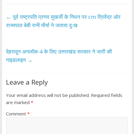
e
itt
at
ar
b
er
s
e
←
पूर्व राष्ट्रपति प्रणव मुखर्जी के निधन पर cm त्रिवेंद्र ओर
o
A
राज्यपाल बेबी रानी मौर्या ने जताया दुःख
o
p
k
p
देहरादून अनलॉक-4 के लिए उत्तराखंड सरकार ने जारी की
गाइडलाइन
→
Leave a Reply
Your email address will not be published.
Required fields
are marked
*
Comment
*