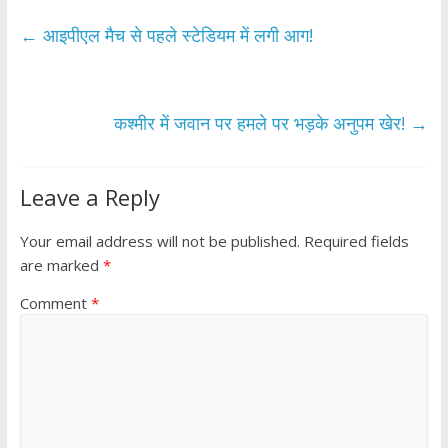
e
itt
at
ar
b
er
s
e
←
आइपीएल मैच से पहले स्टेडियम में लगी आग!
o
A
o
p
k
p
कश्मीर में जवान पर हमले पर भड़के अनुपम खेर!
→
Leave a Reply
Your email address will not be published.
Required fields
are marked
*
Comment
*