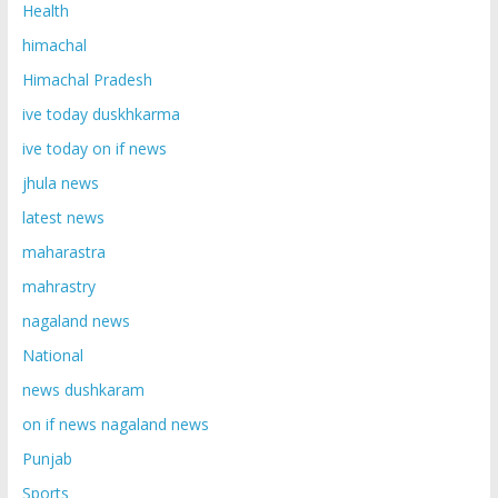
Health
himachal
Himachal Pradesh
ive today duskhkarma
ive today on if news
jhula news
latest news
maharastra
mahrastry
nagaland news
National
news dushkaram
on if news nagaland news
Punjab
Sports