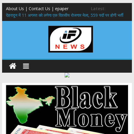
About Us | Contact Us | epaper
Latest:
​देहरादून में 11 अगस्त को लगेगा एक दिवसीय रोजगार मेला, 559 पदों पर होगी भर्ती
459 करोड़ से एचएनबी गढ़वाल विश्वविद्यालय में अनुसंधान संरचना होगी सुदृढ,उच्च
शिक्षा मंत्री धन सिंह रावत ने नवनियुक्त केन्द्रीय शिक्षा मंत्री से की मुलाकात
मुख्यमंत्री से महानिदेशक एनसीसी ने की शिष्टाचार भेंट,उत्तराखण्ड में एनसीसी के
विस्तार एवं आधुनिक आधारभूत संरचना के विकास पर हुई महत्वपूर्ण चर्चा
एमडीडीए बोर्ड बैठक, देहरादून और मसूरी के विकास के लिए 25 बड़े प्रस्तावों को मिली
हरी झंडी
बुजुर्ग-दिव्यांगों के घर जाएंगे बीएलओ, करेंगे नोटिसों का निस्तारण