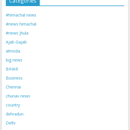
Categories
#himachal news
#news himachal
#news jhula
Ajab-Gajab
almoda.
big news
BIHAR
Business
Chennai
chunav news
country
dehradun
Delhi