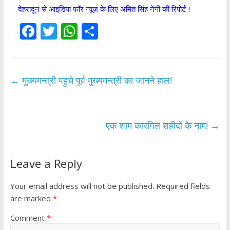
देहरादून से आइडिया फॉर न्यूज़ के लिए अमित सिंह नेगी की रिपोर्ट !
F
T
W
S
ac
w
h
h
e
itt
at
ar
b
er
s
e
←
मुख्यमन्त्री पहुचे पूर्व मुख्यमन्त्री का जानने हाल!
o
A
o
p
k
p
एक शाम कारगिल शहीदों के नाम!
→
Leave a Reply
Your email address will not be published.
Required fields
are marked
*
Comment
*