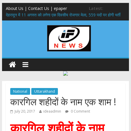
About Us | Contact Us | epaper
Latest:
​देहरादून में 11 अगस्त को लगेगा एक दिवसीय रोजगार मेला, 559 पदों पर होगी भर्ती
459 करोड़ से एचएनबी गढ़वाल विश्वविद्यालय में अनुसंधान संरचना होगी सुदृढ,उच्च
शिक्षा मंत्री धन सिंह रावत ने नवनियुक्त केन्द्रीय शिक्षा मंत्री से की मुलाकात
मुख्यमंत्री से महानिदेशक एनसीसी ने की शिष्टाचार भेंट,उत्तराखण्ड में एनसीसी के
विस्तार एवं आधुनिक आधारभूत संरचना के विकास पर हुई महत्वपूर्ण चर्चा
एमडीडीए बोर्ड बैठक, देहरादून और मसूरी के विकास के लिए 25 बड़े प्रस्तावों को मिली
हरी झंडी
बुजुर्ग-दिव्यांगों के घर जाएंगे बीएलओ, करेंगे नोटिसों का निस्तारण
National
Uttarakhand
कारगिल शहीदों के नाम एक शाम !
July 20, 2017
ideaadmin
0 Comment
कारगिल शहीदों के नाम