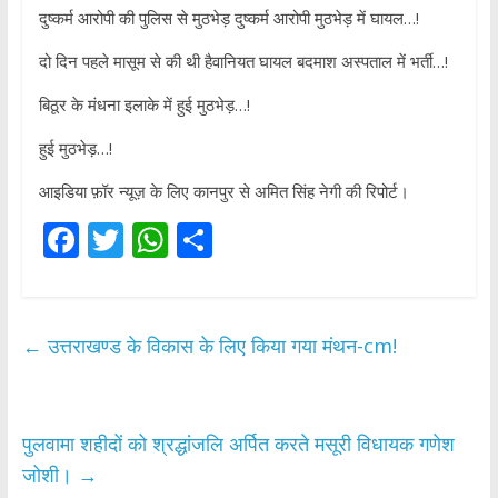
दुष्कर्म आरोपी की पुलिस से मुठभेड़ दुष्कर्म आरोपी मुठभेड़ में घायल…!
दो दिन पहले मासूम से की थी हैवानियत घायल बदमाश अस्पताल में भर्ती…!
बिठूर के मंधना इलाके में हुई मुठभेड़…!
हुई मुठभेड़…!
आइडिया फ़ॉर न्यूज़ के लिए कानपुर से अमित सिंह नेगी की रिपोर्ट।
F
T
W
S
ac
w
h
h
e
itt
at
ar
b
er
s
e
←
उत्तराखण्ड के विकास के लिए किया गया मंथन-cm!
o
A
o
p
k
p
पुलवामा शहीदों को श्रद्धांजलि अर्पित करते मसूरी विधायक गणेश
जोशी।
→