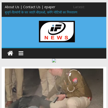
About Us | Contact Us | epaper
Latest:
बुजुर्ग-दिव्यांगों के घर जाएंगे बीएलओ, करेंगे नोटिसों का निस्तारण
24×7 अलर्ट मोड में रहें अधिकारी-मुख्य सचिव मानसून-एसईओसी से मुख्य सचिव ने
की विस्तृत समीक्षा कहा-बंद सड़कों को शीघ्र खोला जाए, लोगों को न हो दिक्कत
459 करोड़ से एचएनबी गढ़वाल विश्वविद्यालय में अनुसंधान संरचना होगी सुदृढ,उच्च
शिक्षा मंत्री धन सिंह रावत ने नवनियुक्त केन्द्रीय शिक्षा मंत्री से की मुलाकात
मुख्यमंत्री से महानिदेशक एनसीसी ने की शिष्टाचार भेंट,उत्तराखण्ड में एनसीसी के
विस्तार एवं आधुनिक आधारभूत संरचना के विकास पर हुई महत्वपूर्ण चर्चा
एमडीडीए बोर्ड बैठक, देहरादून और मसूरी के विकास के लिए 25 बड़े प्रस्तावों को मिली
हरी झंडी