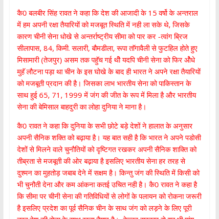
कै0 बलबीर सिंह रावत ने कहा कि देश की आजादी के 15 वर्षो के अन्तराल
में हम अपनी रक्षा तैयारियों को मजबूत स्थिति में नही ला सके थे, जिसके
कारण चीनी सेना धोखे से अन्तर्राष्ट्रीय सीमा को पार कर -त्वांग ब्रिज
सीलापास, 84, किमी. सलारी, बौमडीला, रूपा ताॅगावैली से फुटहिल होते हुए
मिसामारी (तेजपुर) असम तक पहुॅच गई थीे यदपि चीनी सेना को फिर औेधे
मुहॅ लौटना पड़ा था चीन के इस घोखे के बाद ही भारत ने अपने रक्षा तैयारियों
को मजबूती प्रदान की है। जिसका लाभ भारतीय सेना को पाकिस्तान के
साथ हुई 65, 71, 1999 में जंग की जीत के रूप में मिला है और भारतीय
सेना की बेमिसाल बाहदुरी का लोहा दुनिया ने माना है।
कै0 रावत ने कहा कि दुनिया के सभी छोटे बड़े देशों ने हालात के अनुसार
अपनी सैनिक शक्ति को बढ़ाया है। यह बात सही है कि भारत ने अपने पडोसी
देशों से मिलने वाले चुनौतियों को दृष्टिगत रखकर अपनी सैनिक शाक्ति को
तीब्रता से मजबूती की ओर बढ़ाया है इसलिए भारतीय सेना हर तरह से
दुश्मन का मुहतोड़ जबाब देने में सक्षम है। किन्तु जंग की स्थिति में किसी को
भी चुनौती देना और कम आंकना कतई उचित नही है। कै0 रावत ने कहा है
कि सीमा पर चीनी सेना की गतिविधियों से लोगों के पलायन को रोकना जरूरी
है इसलिए प्रदेश का पूर्व सैनिक चीन के साथ जंग को लड़ने के लिए पूरी