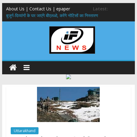
About Us | Contact Us | epaper
Latest:
बुजुर्ग-दिव्यांगों के घर जाएंगे बीएलओ, करेंगे नोटिसों का निस्तारण
24×7 अलर्ट मोड में रहें अधिकारी-मुख्य सचिव मानसून-एसईओसी से मुख्य सचिव ने
की विस्तृत समीक्षा कहा-बंद सड़कों को शीघ्र खोला जाए, लोगों को न हो दिक्कत
459 करोड़ से एचएनबी गढ़वाल विश्वविद्यालय में अनुसंधान संरचना होगी सुदृढ,उच्च
शिक्षा मंत्री धन सिंह रावत ने नवनियुक्त केन्द्रीय शिक्षा मंत्री से की मुलाकात
मुख्यमंत्री से महानिदेशक एनसीसी ने की शिष्टाचार भेंट,उत्तराखण्ड में एनसीसी के
विस्तार एवं आधुनिक आधारभूत संरचना के विकास पर हुई महत्वपूर्ण चर्चा
एमडीडीए बोर्ड बैठक, देहरादून और मसूरी के विकास के लिए 25 बड़े प्रस्तावों को मिली
हरी झंडी
Uttarakhand