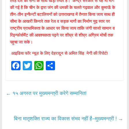
तरह देश की सेना के साथ खड़ा तैयार है। केन्द्र सरकार से यह भी मांग
की गई है कि चीन के द्वारा जंग की धमकी के चलते गढ़वाल और कुमाऊॅ के
तीन-तीन इन्फैन्टी बटालियनों को उत्तराखण्ड में तैनात किया जाय साथ ही
सीमा के आखरी किनारे तक रेल व सड़क मार्गो का निर्माण युद्व स्तर पर
राष्ट्रीय प्राथमिकता के आधार पर किया जाय ताकि जंगी साजो सामान व
रिइन्फोर्समैंट की आवश्यकता पढ़ने पर शीघ्र से शीघ्र अग्रिम मोर्चो तक
पहुचा जा सके।
आइडिया फॉर न्यूज़ के लिए देहरादून से अमित सिंह नेगी की रिपोर्ट!
F
T
W
S
ac
w
h
h
e
itt
at
ar
b
er
s
e
←
१५ अगस्त पर मुख्यमन्त्री करेगे सम्मानित!
o
A
o
p
k
p
बिना मातृशक्ति राज्य का विकास संभव नहीं है–मुख्यमन्त्री !
→