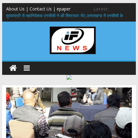
About Us | Contact Us | epaper
Latest:
मुख्यमंत्री से महानिदेशक एनसीसी ने की शिष्टाचार भेंट,उत्तराखण्ड में एनसीसी के
विस्तार एवं आधुनिक आधारभूत संरचना के विकास पर हुई महत्वपूर्ण चर्चा
​धामी कैबिनेट का बड़ा फैसला: पशुपालकों को 60% तक सब्सिडी, गंगा एक्सप्रेसवे का
हरिद्वार तक होगा विस्तार
​हरिद्वार से वीरभद्र (ऋषिकेश) तक निकली BJYM की भव्य कांवड़ यात्रा; तेजस्वी
सूर्या ने की देश व प्रदेशवासियों के कल्याण की कामना
24×7 अलर्ट मोड में रहें अधिकारी-मुख्य सचिव मानसून-एसईओसी से मुख्य सचिव ने
की विस्तृत समीक्षा कहा-बंद सड़कों को शीघ्र खोला जाए, लोगों को न हो दिक्कत
459 करोड़ से एचएनबी गढ़वाल विश्वविद्यालय में अनुसंधान संरचना होगी सुदृढ,उच्च
शिक्षा मंत्री धन सिंह रावत ने नवनियुक्त केन्द्रीय शिक्षा मंत्री से की मुलाकात