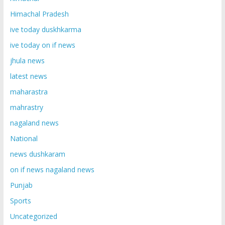
Himachal Pradesh
ive today duskhkarma
ive today on if news
jhula news
latest news
maharastra
mahrastry
nagaland news
National
news dushkaram
on if news nagaland news
Punjab
Sports
Uncategorized