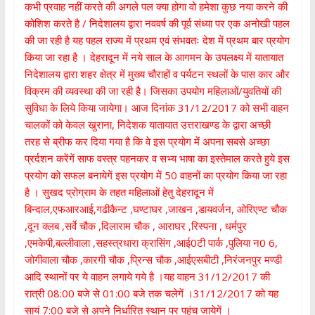
कभी प्रवाह नहीं करते की अगले पल क्या होगा वो हमेशा कुछ नया करने की
कोशिश करते है / निदेशालय द्वारा नववर्ष की पूर्व संध्या पर एक अनोखी पहल
की जा रही है यह पहल राज्य में प्रथम एवं संभवतः देश में प्रथम बार प्रयोग
किया जा रहा है । देहरादून में नये साल के आगमन के उपलक्ष्य में यातायात
निदेशालय द्वारा शहर क्षेत्र में मुख्य चौराहों व पर्यटन स्थलों के पास कार और
विक्रम की व्यवस्था की जा रही है। जिसका उपयोग महिलाओं/युवतियों की
सुविधा के लिये किया जायेगा। आज दिनांक 31/12/2017 को सभी वाहन
चालकों को केवल खुराना, निदेशक यातायात उत्तराखण्ड के द्वारा अच्छी
तरह से ब्रीफ कर दिया गया है कि वे इस प्रयोग में अपना सबसे अच्छा
प्रर्दशन करेंगें साफ वस्त्र पहनकर व सभ्य भाषा का इस्तेमाल करते हुये इस
प्रयोग को सफल बनायेगें इस प्रयोग में 50 वाहनों का प्रयोग किया जा रहा
है । सुखद प्रोग्राम के तहत महिलाओं हेतु देहरादून में
बिन्दाल,एफआरआई,गढीकैन्ट ,घण्टाघर ,जाखन ,डायवर्जन, ओरिएण्ट चौक
,दून क्लब ,सर्वे चौक ,दिलाराम चौक , आराघर ,रिस्पना , धर्मपुर
,एमकेपी,बल्लीवाला ,सहस्त्रधारा क्रासिंग ,आई0टी पार्क ,पुलिया न0 6,
जोगीवाला चौक ,कारगी चौक ,प्रिन्स चौक ,आईएसबीटी ,निरंजनपुर मण्डी
आदि स्थानों पर ये वाहन लगाये गये है ।यह वाहन 31/12/2017 की
रात्री 08:00 बजे से 01:00 बजे तक चलेगें ।31/12/2017 को यह
सायं 7:00 बजे से अपने निर्धारित स्थान पर पहुंच जायेगें ।