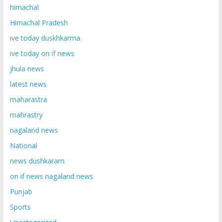
himachal
Himachal Pradesh
ive today duskhkarma
ive today on if news
jhula news
latest news
maharastra
mahrastry
nagaland news
National
news dushkaram
on if news nagaland news
Punjab
Sports