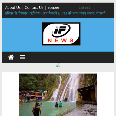
About Us | Contact Us | epaper
Latest:
​हरिद्वार से वीरभद्र (ऋषिकेश) तक निकली BJYM की भव्य कांवड़ यात्रा; तेजस्वी
सूर्या ने की देश व प्रदेशवासियों के कल्याण की कामना
नंदा की चौकी पुल हादसा: PWD के EE, AE और JE निलंबित, सीएम धामी के निर्देश
पर सख्त कार्रवाई
मुख्यमंत्री ने 9 लाख 87 हजार17 पेंशन लाभार्थियों को कुल 146 करोड़ 32 लाख
की पेंशन राशि का किया भुगतान
राष्ट्रीय हथकरघा दिवस पर मुख्यमंत्री धामी ने उत्कृष्ट बुनकरों और हस्तशिल्प
कारीगरों को किया सम्मानित
​धामी कैबिनेट का बड़ा फैसला: पशुपालकों को 60% तक सब्सिडी, गंगा एक्सप्रेसवे का
हरिद्वार तक होगा विस्तार