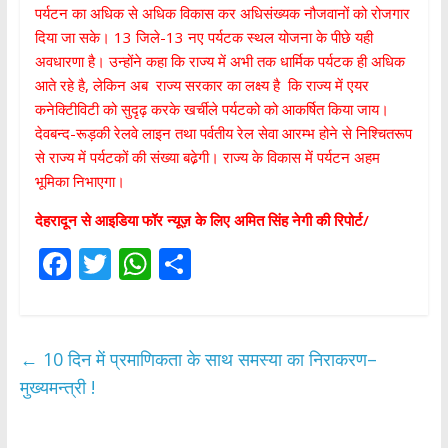
पर्यटन का अधिक से अधिक विकास कर अधिसंख्यक नौजवानों को रोजगार
दिया जा सके। 13 जिले-13 नए पर्यटक स्थल योजना के पीछे यही
अवधारणा है। उन्होंने कहा कि राज्य में अभी तक धार्मिक पर्यटक ही अधिक
आते रहे है, लेकिन अब राज्य सरकार का लक्ष्य है कि राज्य में एयर
कनेक्टिीविटी को सुदृढ़ करके खर्चीले पर्यटको को आकर्षित किया जाय।
देवबन्द-रूड़की रेलवे लाइन तथा पर्वतीय रेल सेवा आरम्भ होने से निश्चितरूप
से राज्य में पर्यटकों की संख्या बढे़गी। राज्य के विकास में पर्यटन अहम
भूमिका निभाएगा।
देहरादून से आइडिया फॉर न्यूज़ के लिए अमित सिंह नेगी की रिपोर्ट/
F
T
W
S
ac
w
h
h
e
itt
at
ar
b
er
s
e
←
10 दिन में प्रमाणिकता के साथ समस्या का निराकरण–
o
A
मुख्यमन्त्री !
o
p