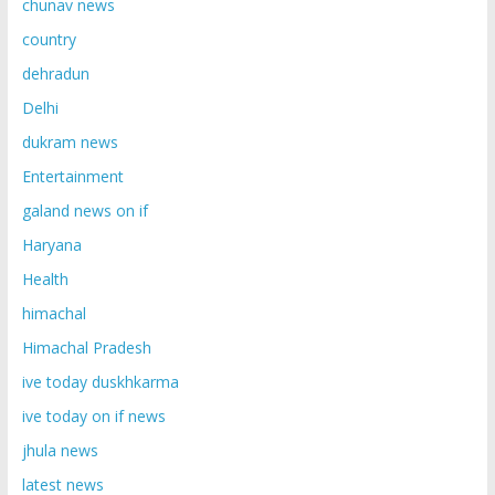
chunav news
country
dehradun
Delhi
dukram news
Entertainment
galand news on if
Haryana
Health
himachal
Himachal Pradesh
ive today duskhkarma
ive today on if news
jhula news
latest news