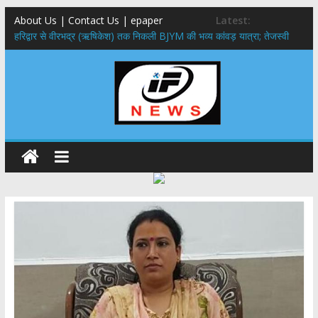
About Us | Contact Us | epaper
Latest:
​हरिद्वार से वीरभद्र (ऋषिकेश) तक निकली BJYM की भव्य कांवड़ यात्रा; तेजस्वी
सूर्या ने की देश व प्रदेशवासियों के कल्याण की कामना
नंदा की चौकी पुल हादसा: PWD के EE, AE और JE निलंबित, सीएम धामी के निर्देश
पर सख्त कार्रवाई
मुख्यमंत्री ने 9 लाख 87 हजार17 पेंशन लाभार्थियों को कुल 146 करोड़ 32 लाख
की पेंशन राशि का किया भुगतान
राष्ट्रीय हथकरघा दिवस पर मुख्यमंत्री धामी ने उत्कृष्ट बुनकरों और हस्तशिल्प
कारीगरों को किया सम्मानित
​धामी कैबिनेट का बड़ा फैसला: पशुपालकों को 60% तक सब्सिडी, गंगा एक्सप्रेसवे का
हरिद्वार तक होगा विस्तार