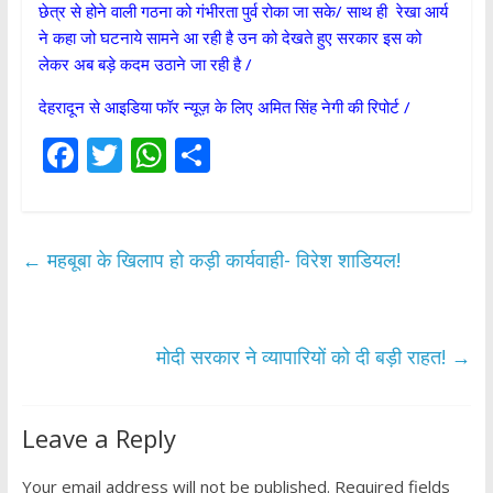
छेत्र से होने वाली गठना को गंभीरता पुर्व रोका जा सके/ साथ ही रेखा आर्य
ने कहा जो घटनाये सामने आ रही है उन को देखते हुए सरकार इस को
लेकर अब बड़े कदम उठाने जा रही है /
देहरादून से आइडिया फॉर न्यूज़ के लिए अमित सिंह नेगी की रिपोर्ट /
F
T
W
S
ac
w
h
h
e
itt
at
ar
b
er
s
e
←
महबूबा के खिलाप हो कड़ी कार्यवाही- विरेश शाडियल!
o
A
o
p
k
p
मोदी सरकार ने व्यापारियों को दी बड़ी राहत!
→
Leave a Reply
Your email address will not be published.
Required fields