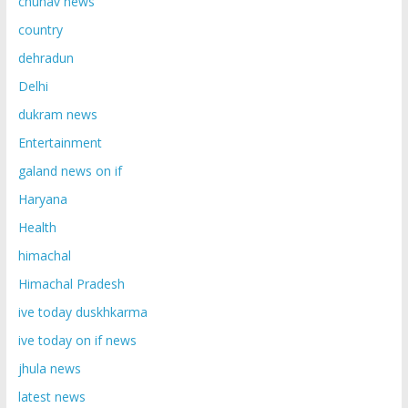
chunav news
country
dehradun
Delhi
dukram news
Entertainment
galand news on if
Haryana
Health
himachal
Himachal Pradesh
ive today duskhkarma
ive today on if news
jhula news
latest news