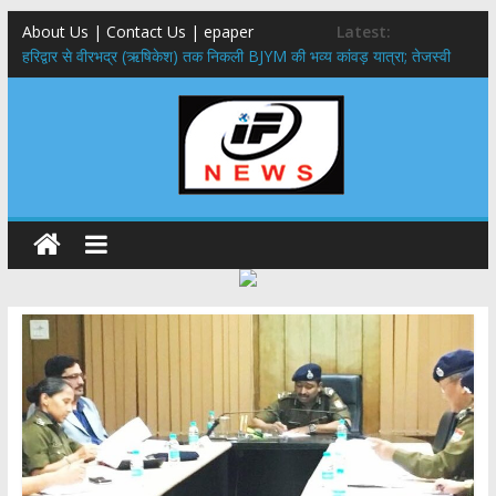
About Us | Contact Us | epaper
Latest:
​हरिद्वार से वीरभद्र (ऋषिकेश) तक निकली BJYM की भव्य कांवड़ यात्रा; तेजस्वी
सूर्या ने की देश व प्रदेशवासियों के कल्याण की कामना
नंदा की चौकी पुल हादसा: PWD के EE, AE और JE निलंबित, सीएम धामी के निर्देश
पर सख्त कार्रवाई
मुख्यमंत्री ने 9 लाख 87 हजार17 पेंशन लाभार्थियों को कुल 146 करोड़ 32 लाख
की पेंशन राशि का किया भुगतान
राष्ट्रीय हथकरघा दिवस पर मुख्यमंत्री धामी ने उत्कृष्ट बुनकरों और हस्तशिल्प
कारीगरों को किया सम्मानित
​धामी कैबिनेट का बड़ा फैसला: पशुपालकों को 60% तक सब्सिडी, गंगा एक्सप्रेसवे का
हरिद्वार तक होगा विस्तार