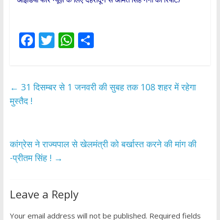
F
T
W
S
ac
w
h
h
e
itt
at
ar
b
er
s
e
←
31 दिसम्बर से 1 जनवरी की सुबह तक 108 शहर में रहेगा
o
A
मुस्तैद !
o
p
k
p
कांग्रेस ने राज्यपाल से खेलमंत्री को बर्खास्त करने की मांग की
-प्रीतम सिंह !
→
Leave a Reply
Your email address will not be published.
Required fields