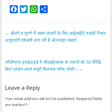
F
T
W
S
ac
w
h
h
e
itt
at
ar
b
er
s
e
←
बोलने व सुनने में अक्षम छात्रों के लिए आईआईटी रुड़की स्थित
o
A
अनुश्रुति एकेडमी लगा रही है ऑनलाइन कक्षाएं
o
p
k
p
जौलीग्रांट हवाईअड्डे में सीआईएसएफ के जवानों को 50 पीपीई
किट प्रदान करते मसूरी विधायक गणेश जोशी।
→
Leave a Reply
Your email address will not be published.
Required fields
are marked
*