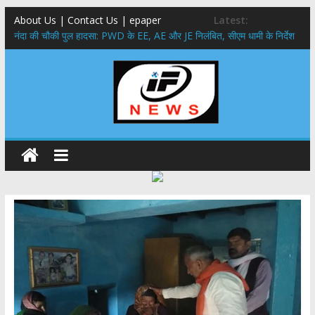
About Us | Contact Us | epaper
Latest:
नंदा की चौकी पुल हादसा: PWD के EE, AE और JE निलंबित, सीएम धामी के निर्देश
पर सख्त कार्रवाई
सरकारी नीतियों में शामिल किए जाएंगे छात्र – छात्राओं के सुझाव ,मुख्यमंत्री युवा
विद्यार्थी मंथन कार्यक्रम में शामिल हुए सीएम पुष्कर सिंह धामी
उत्तराखंड में बढ़ेंगे राजस्व के स्रोत: इको-टूरिज्म, कार्बन क्रेडिट और जड़ी-बूटी आय
पर मुख्य सचिव का जोर
मुख्यमंत्री ने उत्तराखण्ड क्षत्रिय कल्याण समिति की वेबसाइट एवं क्षत्रिय जागरण
स्मारिका का किया विमोचन
मुख्यमंत्री ने हर घर तिरंगा यात्रा कार्यक्रम में किया प्रतिभाग,मुख्यमंत्री ने
प्रदेशवासियों से स्वतंत्रता दिवस पर अपने घरों में तिरंगा फहराने का किया आवाह्न