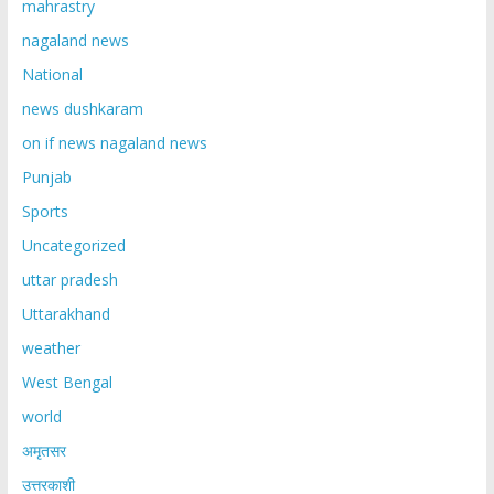
mahrastry
nagaland news
National
news dushkaram
on if news nagaland news
Punjab
Sports
Uncategorized
uttar pradesh
Uttarakhand
weather
West Bengal
world
अमृतसर
उत्तरकाशी