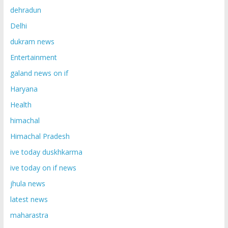
dehradun
Delhi
dukram news
Entertainment
galand news on if
Haryana
Health
himachal
Himachal Pradesh
ive today duskhkarma
ive today on if news
jhula news
latest news
maharastra