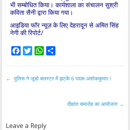
भी सम्बोधित किया। कार्यशाला का संचालन सुश्री
कविता सैनी द्वारा किया गया।
आइडिया फॉर न्यूज़ के लिए देहरादून से अमित सिंह
नेगी की रिपोर्ट/
F
T
W
S
ac
w
h
h
e
itt
at
ar
b
er
s
e
←
पुलिस ने जूडो क्लस्टर में झटके 6 पदक-अशोककुमार !
o
A
o
p
k
p
दीक्षांत समारोह का आयोजन!
→
Leave a Reply