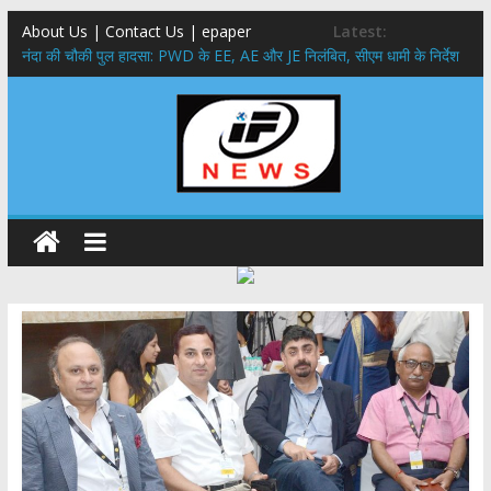
About Us | Contact Us | epaper
Latest:
नंदा की चौकी पुल हादसा: PWD के EE, AE और JE निलंबित, सीएम धामी के निर्देश
पर सख्त कार्रवाई
सरकारी नीतियों में शामिल किए जाएंगे छात्र – छात्राओं के सुझाव ,मुख्यमंत्री युवा
विद्यार्थी मंथन कार्यक्रम में शामिल हुए सीएम पुष्कर सिंह धामी
उत्तराखंड में बढ़ेंगे राजस्व के स्रोत: इको-टूरिज्म, कार्बन क्रेडिट और जड़ी-बूटी आय
पर मुख्य सचिव का जोर
मुख्यमंत्री ने उत्तराखण्ड क्षत्रिय कल्याण समिति की वेबसाइट एवं क्षत्रिय जागरण
स्मारिका का किया विमोचन
मुख्यमंत्री ने हर घर तिरंगा यात्रा कार्यक्रम में किया प्रतिभाग,मुख्यमंत्री ने
प्रदेशवासियों से स्वतंत्रता दिवस पर अपने घरों में तिरंगा फहराने का किया आवाह्न