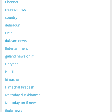
Chennai
chunav news
country
dehradun
Delhi
dukram news
Entertainment
galand news on if
Haryana
Health
himachal
Himachal Pradesh
ive today duskhkarma
ive today on if news
jhula news