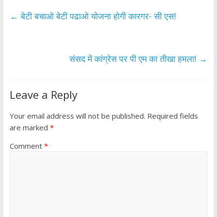
e
itt
at
ar
b
er
s
e
←
बेटी बचाओ बेटी पढाओ योजना होगी कारगर- सी एस!
o
A
o
p
k
p
संसद में कांग्रेस पर पी एम का तीखा हमला!
→
Leave a Reply
Your email address will not be published.
Required fields
are marked
*
Comment
*