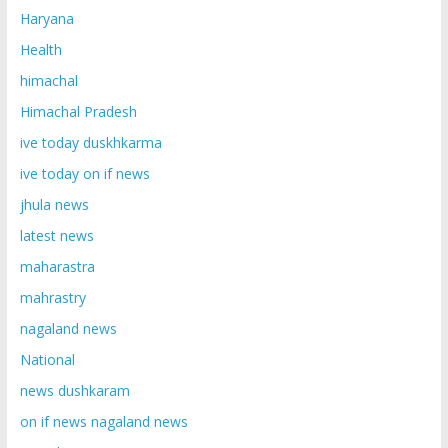
Haryana
Health
himachal
Himachal Pradesh
ive today duskhkarma
ive today on if news
jhula news
latest news
maharastra
mahrastry
nagaland news
National
news dushkaram
on if news nagaland news