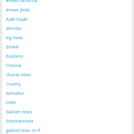
#news himachal
#news jhula
Ajab-Gajab
almoda.
big news
BIHAR
Business
Chennai
chunav news
country
dehradun
Delhi
dukram news
Entertainment
galand news on if