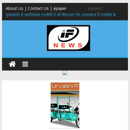
About Us | Contact Us | epaper
Latest:
मुख्यमंत्री से महानिदेशक एनसीसी ने की शिष्टाचार भेंट,उत्तराखण्ड में एनसीसी के
विस्तार एवं आधुनिक आधारभूत संरचना के विकास पर हुई महत्वपूर्ण चर्चा
​धामी कैबिनेट का बड़ा फैसला: पशुपालकों को 60% तक सब्सिडी, गंगा एक्सप्रेसवे का
हरिद्वार तक होगा विस्तार
​हरिद्वार से वीरभद्र (ऋषिकेश) तक निकली BJYM की भव्य कांवड़ यात्रा; तेजस्वी
सूर्या ने की देश व प्रदेशवासियों के कल्याण की कामना
24×7 अलर्ट मोड में रहें अधिकारी-मुख्य सचिव मानसून-एसईओसी से मुख्य सचिव ने
की विस्तृत समीक्षा कहा-बंद सड़कों को शीघ्र खोला जाए, लोगों को न हो दिक्कत
459 करोड़ से एचएनबी गढ़वाल विश्वविद्यालय में अनुसंधान संरचना होगी सुदृढ,उच्च
शिक्षा मंत्री धन सिंह रावत ने नवनियुक्त केन्द्रीय शिक्षा मंत्री से की मुलाकात