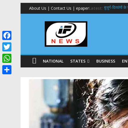
About Us | Contact Us | epaper
Latest:
बुजुर्ग-दिव्यांगों
24×7 अलर्ट मोड 
459 करोड़ से एचएन
मुख्यमंत्री से म
एमडीडीए बोर्ड बै
F
a
T
NATIONAL
STATES
BUSINESS
EN
c
w
W
e
i
h
S
b
t
a
h
o
t
t
a
o
e
s
r
k
r
A
e
p