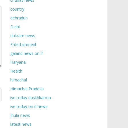
chunav news
country
dehradun
Delhi
dukram news
Entertainment
galand news on if
Haryana
Health
himachal
Himachal Pradesh
ive today duskhkarma
ive today on if news
jhula news
latest news