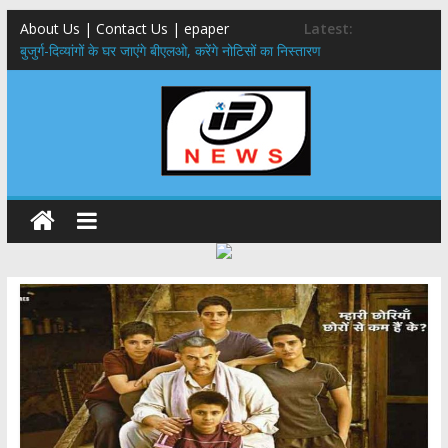
About Us | Contact Us | epaper
Latest:
बुजुर्ग-दिव्यांगों के घर जाएंगे बीएलओ, करेंगे नोटिसों का निस्तारण
24×7 अलर्ट मोड में रहें अधिकारी-मुख्य सचिव मानसून-एसईओसी से मुख्य सचिव ने
की विस्तृत समीक्षा कहा-बंद सड़कों को शीघ्र खोला जाए, लोगों को न हो दिक्कत
459 करोड़ से एचएनबी गढ़वाल विश्वविद्यालय में अनुसंधान संरचना होगी सुदृढ,उच्च
शिक्षा मंत्री धन सिंह रावत ने नवनियुक्त केन्द्रीय शिक्षा मंत्री से की मुलाकात
मुख्यमंत्री से महानिदेशक एनसीसी ने की शिष्टाचार भेंट,उत्तराखण्ड में एनसीसी के
विस्तार एवं आधुनिक आधारभूत संरचना के विकास पर हुई महत्वपूर्ण चर्चा
एमडीडीए बोर्ड बैठक, देहरादून और मसूरी के विकास के लिए 25 बड़े प्रस्तावों को मिली
हरी झंडी