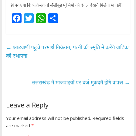
ही बताएगा कि पाकिस्तानी बॉलीवुड प्रेमियों को दंगल देखने मिलेगा या नहीं।
F
T
W
S
ac
w
h
h
e
itt
at
ar
b
er
s
e
←
आडवाणी पहुंचे परमार्थ निकेतन, पत्नी की स्मृति में करेंगे वाटिका
o
A
की स्थापना
o
p
k
p
उत्तराखंड में भाजपाइयों पर दर्ज मुकदमें होंगे वापस
→
Leave a Reply
Your email address will not be published.
Required fields
are marked
*