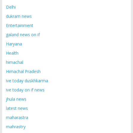
Delhi
dukram news
Entertainment
galand news on if
Haryana
Health
himachal
Himachal Pradesh
ive today duskhkarma
ive today on if news
jhula news
latest news
maharastra
mahrastry