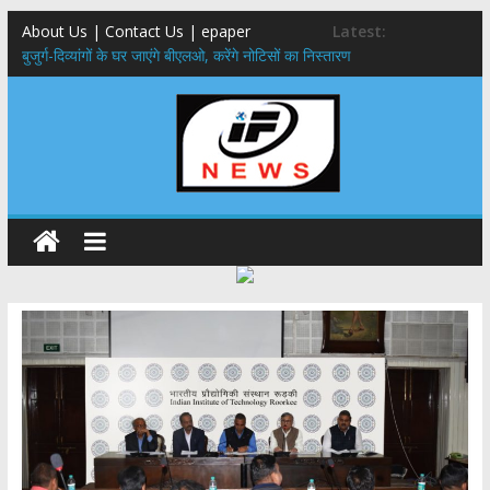
About Us | Contact Us | epaper
Latest:
बुजुर्ग-दिव्यांगों के घर जाएंगे बीएलओ, करेंगे नोटिसों का निस्तारण
24×7 अलर्ट मोड में रहें अधिकारी-मुख्य सचिव मानसून-एसईओसी से मुख्य सचिव ने
की विस्तृत समीक्षा कहा-बंद सड़कों को शीघ्र खोला जाए, लोगों को न हो दिक्कत
459 करोड़ से एचएनबी गढ़वाल विश्वविद्यालय में अनुसंधान संरचना होगी सुदृढ,उच्च
शिक्षा मंत्री धन सिंह रावत ने नवनियुक्त केन्द्रीय शिक्षा मंत्री से की मुलाकात
मुख्यमंत्री से महानिदेशक एनसीसी ने की शिष्टाचार भेंट,उत्तराखण्ड में एनसीसी के
विस्तार एवं आधुनिक आधारभूत संरचना के विकास पर हुई महत्वपूर्ण चर्चा
एमडीडीए बोर्ड बैठक, देहरादून और मसूरी के विकास के लिए 25 बड़े प्रस्तावों को मिली
हरी झंडी