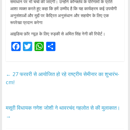
समाधान पर भी चर्चा की जाएगी। उन्होंने कॉन्क्लेव के परिणामों के प्रति
आशा व्यक्त करते हुए कहा कि हमें उम्मीद है कि यह कार्यक्रम कई उपयोगी
अनुसंशाओं और मुद्दों पर केंद्रित अनुसंधान और सहयोग के लिए एक
रूपरेखा प्रदान करेगा
आइडिया फ़ॉर न्यूज़ के लिए रुड़की से अमित सिंह नेगी की रिपोर्ट।
F
T
W
S
ac
w
h
h
e
itt
at
ar
b
er
s
e
←
27 फरवरी से आयोजित हो रहे राष्ट्रीय सेमीनार का शुभारंभ-
o
A
cm!
o
p
k
p
मसूरी विधायक गणेश जोशी ने थावरचंद गहलोत से की मुलाकात।
→