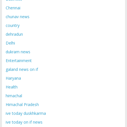
Chennai
chunav news
country
dehradun
Delhi
dukram news
Entertainment
galand news on if
Haryana
Health
himachal
Himachal Pradesh
ive today duskhkarma
ive today on if news