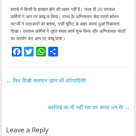
हादसे में किसी के हताहत होने की खबर नहीं है। जल्द ही 20 दमकल
कर्मियों ने आग पर काबू पा लिया। राज्य के अग्निशमन सेवा मंत्री शोभन
चटर्जी ने पत्रकारों को बताया, ‘एसी यूनिट के बाहर काला धुआं निकलता
दिखा। दमकल कर्मियों ने तुरंत बचाव कार्य शुरू किया और अग्निशमक यंत्रों
का उपयोग कर आग पर काबू पाया’।
F
T
W
S
ac
w
h
h
e
itt
at
ar
b
er
s
e
←
फिर दिखी सलमान ख़ान की दरियादिली!
o
A
o
p
k
p
कार्रवाई का भी नहीं रहा डर काला धन में!
→
Leave a Reply