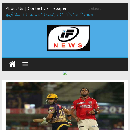
About Us | Contact Us | epaper
Latest:
बुजुर्ग-दिव्यांगों के घर जाएंगे बीएलओ, करेंगे नोटिसों का निस्तारण
24×7 अलर्ट मोड में रहें अधिकारी-मुख्य सचिव मानसून-एसईओसी से मुख्य सचिव ने
की विस्तृत समीक्षा कहा-बंद सड़कों को शीघ्र खोला जाए, लोगों को न हो दिक्कत
459 करोड़ से एचएनबी गढ़वाल विश्वविद्यालय में अनुसंधान संरचना होगी सुदृढ,उच्च
शिक्षा मंत्री धन सिंह रावत ने नवनियुक्त केन्द्रीय शिक्षा मंत्री से की मुलाकात
मुख्यमंत्री से महानिदेशक एनसीसी ने की शिष्टाचार भेंट,उत्तराखण्ड में एनसीसी के
विस्तार एवं आधुनिक आधारभूत संरचना के विकास पर हुई महत्वपूर्ण चर्चा
एमडीडीए बोर्ड बैठक, देहरादून और मसूरी के विकास के लिए 25 बड़े प्रस्तावों को मिली
हरी झंडी