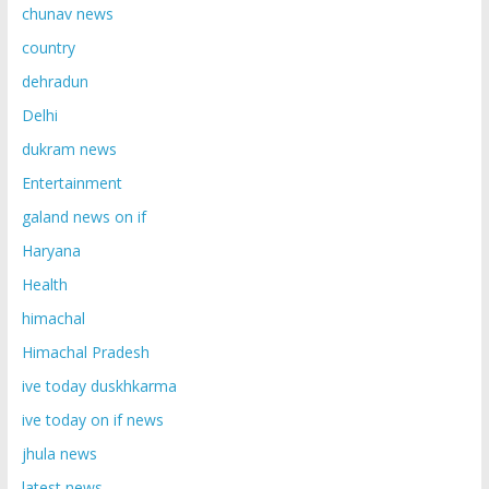
chunav news
country
dehradun
Delhi
dukram news
Entertainment
galand news on if
Haryana
Health
himachal
Himachal Pradesh
ive today duskhkarma
ive today on if news
jhula news
latest news