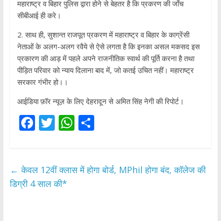
महाराष्ट्र व बिहार पुलिस द्वारा होने से बेहतर है कि प्रकरण की जाँच
सीबीआई ही करे।
2. साथ ही, सुशान्त राजपूत प्रकरण में महाराष्ट्र व बिहार के काग्रेंसी
नेताओं के अलग-अलग रवैये से ऐसे लगता है कि इनका असल मकसद इस
प्रकारण की आड़ में पहले अपने राजनीतिक स्वार्थ की पूर्ति करना है तथा
पीड़ित परिवार को न्याय दिलाना बाद में, जो कतई उचित नहीं। महाराष्ट्र
सरकार गंभीर हो।।
आईडिया फ़ॉर न्यूज़ के लिए देहरादून से अमित सिंह नेगी की रिपोर्ट।
F
T
W
S
ac
w
h
h
e
itt
at
ar
b
er
s
e
←
केवल 12वीं क्‍लास में होगा बोर्ड, MPhil होगा बंद, कॉलेज की
o
A
डिग्री 4 साल की*
o
p
k
p