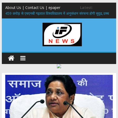
About Us | Contact Us | epaper
Latest:
459 करोड़ से एचएनबी गढ़वाल विश्वविद्यालय में अनुसंधान संरचना होगी सुदृढ,उच्च
शिक्षा मंत्री धन सिंह रावत ने नवनियुक्त केन्द्रीय शिक्षा मंत्री से की मुलाकात
राष्ट्रीय हथकरघा दिवस पर मुख्यमंत्री धामी ने उत्कृष्ट बुनकरों और हस्तशिल्प
कारीगरों को किया सम्मानित
​धामी कैबिनेट का बड़ा फैसला: पशुपालकों को 60% तक सब्सिडी, गंगा एक्सप्रेसवे का
हरिद्वार तक होगा विस्तार
​हरिद्वार से वीरभद्र (ऋषिकेश) तक निकली BJYM की भव्य कांवड़ यात्रा; तेजस्वी
सूर्या ने की देश व प्रदेशवासियों के कल्याण की कामना
24×7 अलर्ट मोड में रहें अधिकारी-मुख्य सचिव मानसून-एसईओसी से मुख्य सचिव ने
की विस्तृत समीक्षा कहा-बंद सड़कों को शीघ्र खोला जाए, लोगों को न हो दिक्कत