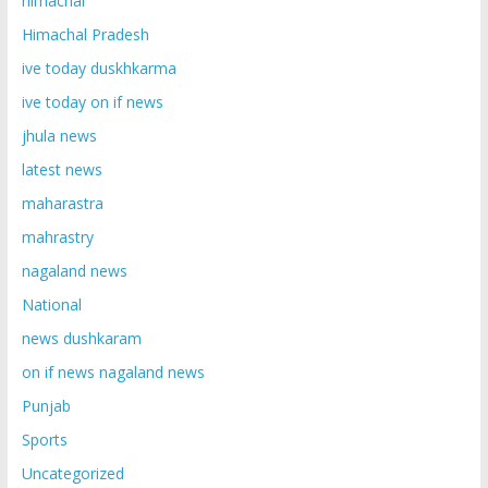
himachal
Himachal Pradesh
ive today duskhkarma
ive today on if news
jhula news
latest news
maharastra
mahrastry
nagaland news
National
news dushkaram
on if news nagaland news
Punjab
Sports
Uncategorized