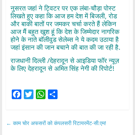
नुसरत जहां ने ट्विटर पर एक लंबा-चौड़ा पोस्ट
लिखते हुए कहा कि आज हम देश में बिजली, रोड
और बाकी बातों पर जमकर चर्चा करते हैं लेकिन
आज मैं बहुत खुश हूं कि देश के जिम्मेदार नागरिक
होने के नाते बॉलीवुड सेलेब्स ने ये कदम उठाया है
जहां इंसान की जान बचाने की बात की जा रही है.
राजधानी दिल्ली /देहरादून से आइडिया फॉर न्यूज़
के लिए देहरादून से अमित सिंह नेगी की रिपोर्ट!
F
T
W
S
ac
w
h
h
e
itt
at
ar
b
er
s
e
←
काम चोर अफसरों को कंपलसरी रिटायरमेंट-सी.एम!
o
A