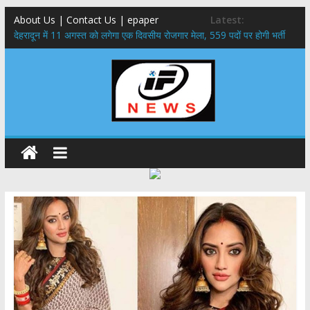
About Us | Contact Us | epaper
Latest:
​देहरादून में 11 अगस्त को लगेगा एक दिवसीय रोजगार मेला, 559 पदों पर होगी भर्ती
459 करोड़ से एचएनबी गढ़वाल विश्वविद्यालय में अनुसंधान संरचना होगी सुदृढ,उच्च
शिक्षा मंत्री धन सिंह रावत ने नवनियुक्त केन्द्रीय शिक्षा मंत्री से की मुलाकात
मुख्यमंत्री से महानिदेशक एनसीसी ने की शिष्टाचार भेंट,उत्तराखण्ड में एनसीसी के
विस्तार एवं आधुनिक आधारभूत संरचना के विकास पर हुई महत्वपूर्ण चर्चा
एमडीडीए बोर्ड बैठक, देहरादून और मसूरी के विकास के लिए 25 बड़े प्रस्तावों को मिली
हरी झंडी
बुजुर्ग-दिव्यांगों के घर जाएंगे बीएलओ, करेंगे नोटिसों का निस्तारण