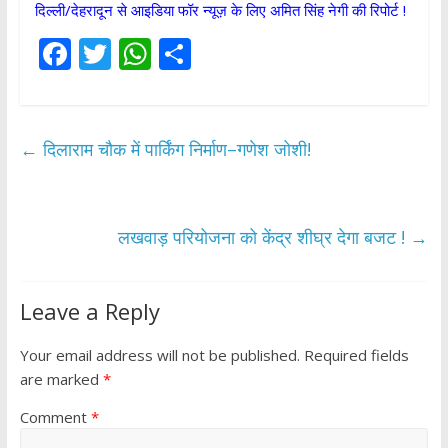
दिल्ली/देहरादून से आइडिया फॉर न्यूज़ के लिए अमित सिंह नेगी की रिपोर्ट !
F
T
W
S
ac
w
h
h
e
itt
at
ar
b
er
s
e
←
दिलाराम चौक में पार्किंग निर्माण–गणेश जोशी!
o
A
o
p
k
p
लखवाड़ परियोजना को केंद्र शीघ्र देगा बजट !
→
Leave a Reply
Your email address will not be published.
Required fields
are marked
*
Comment
*