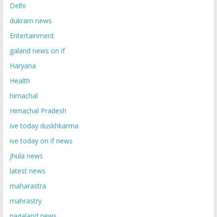
Delhi
dukram news
Entertainment
galand news on if
Haryana
Health
himachal
Himachal Pradesh
ive today duskhkarma
ive today on if news
jhula news
latest news
maharastra
mahrastry
nagaland news