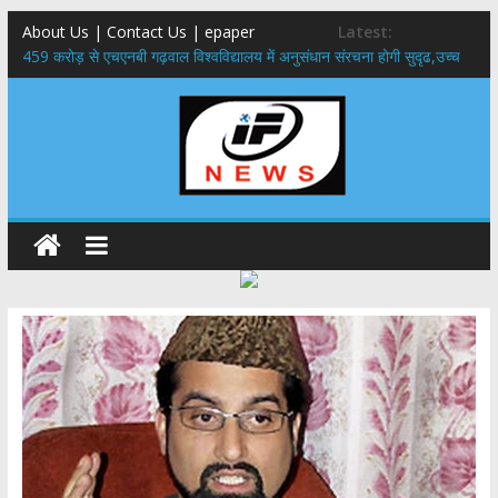
About Us | Contact Us | epaper
Latest:
459 करोड़ से एचएनबी गढ़वाल विश्वविद्यालय में अनुसंधान संरचना होगी सुदृढ,उच्च
शिक्षा मंत्री धन सिंह रावत ने नवनियुक्त केन्द्रीय शिक्षा मंत्री से की मुलाकात
राष्ट्रीय हथकरघा दिवस पर मुख्यमंत्री धामी ने उत्कृष्ट बुनकरों और हस्तशिल्प
कारीगरों को किया सम्मानित
​धामी कैबिनेट का बड़ा फैसला: पशुपालकों को 60% तक सब्सिडी, गंगा एक्सप्रेसवे का
हरिद्वार तक होगा विस्तार
​हरिद्वार से वीरभद्र (ऋषिकेश) तक निकली BJYM की भव्य कांवड़ यात्रा; तेजस्वी
सूर्या ने की देश व प्रदेशवासियों के कल्याण की कामना
24×7 अलर्ट मोड में रहें अधिकारी-मुख्य सचिव मानसून-एसईओसी से मुख्य सचिव ने
की विस्तृत समीक्षा कहा-बंद सड़कों को शीघ्र खोला जाए, लोगों को न हो दिक्कत