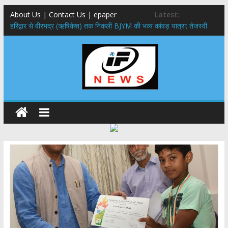
About Us | Contact Us | epaper
Latest:
​हरिद्वार से वीरभद्र (ऋषिकेश) तक निकली BJYM की भव्य कांवड़ यात्रा; तेजस्वी
सूर्या ने की देश व प्रदेशवासियों के कल्याण की कामना
नंदा की चौकी पुल हादसा: PWD के EE, AE और JE निलंबित, सीएम धामी के निर्देश
पर सख्त कार्रवाई
मुख्यमंत्री ने 9 लाख 87 हजार17 पेंशन लाभार्थियों को कुल 146 करोड़ 32 लाख
की पेंशन राशि का किया भुगतान
राष्ट्रीय हथकरघा दिवस पर मुख्यमंत्री धामी ने उत्कृष्ट बुनकरों और हस्तशिल्प
कारीगरों को किया सम्मानित
​धामी कैबिनेट का बड़ा फैसला: पशुपालकों को 60% तक सब्सिडी, गंगा एक्सप्रेसवे का
हरिद्वार तक होगा विस्तार