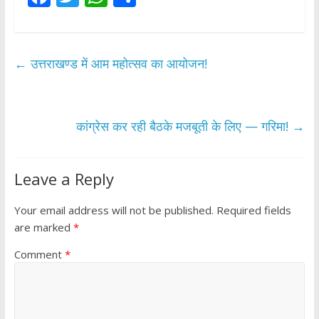
ac
w
h
h
e
itt
at
ar
b
er
s
e
←
उत्तराखण्ड में आम महोत्सव का आयोजन!
o
A
o
p
k
p
कांग्रेस कर रही बैठके मजबूती के लिए — गरिमा!
→
Leave a Reply
Your email address will not be published.
Required fields
are marked
*
Comment
*