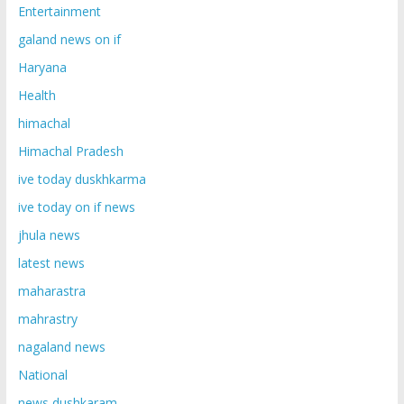
Entertainment
galand news on if
Haryana
Health
himachal
Himachal Pradesh
ive today duskhkarma
ive today on if news
jhula news
latest news
maharastra
mahrastry
nagaland news
National
news dushkaram