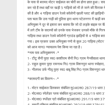
के पास से बरामद मोटर साईकल का चोरी का होना ज्ञात हुआ। सख्
कर रहे हैं तथा वहाँ पर खड़ी 5 गाड़ियो को भी ले जाने की फिराक मे
की है और 4 गाड़िया डाउन रेलवे कॉलोनी ख़ाली प्लाट की झाड़ियों में
पता चला कि उस गाड़ी को पुलिस द्वारा थाना पटेलनगर में खड़ी कर
अभियुक्त ने दूर से इशारा कर बताया कि जो दो लड़के बाइक पर बैठे ह
में लगे टीम के सदस्यों को उनके पास भेजकर उनको मौके से गिरफ्त
गाड़िया तथा डाउन रेलवे कॉलोनी ग्राउंड झाड़ियों से 4 गाड़िया ब
गया। इस प्रकार उक्त अभियुक्त गणो से कुल 20 गाड़िया (मोटर
को आज मान0 न्यायालय पेश किया जा रहा है।
*नाम पता अभियुक्तगण -*
1- टीटू सैनी पुत्र स्व0 काशीराम सैनी नि0 ग्राम नैन्सीवाला था
2- राहुल कुमार पुत्र रामनाथ नि0 ग्राम विशनपुरा थाना स्योहारा
3- नीलपथ उर्फ नीलू पुत्र स्व0 बाबू सिंह नि0 ग्राम विशनपुरा था
*बरामदगी का विवरण¬ -*
1- मोटर साईकल डिस्कवर संबंधित मु0अ0स0 287/19 धारा 3
2- मो0सा0 स्पेलेंडर प्लस संबंधित मु0अ0स0 288/19 धारा 
3- मो0सा0 स्प्लेंडर प्रो संबंधित मु0आ0स0 291/19 धारा 3
4- स्कूटी एक्टिवा संबंधित मु0आ0स0 292/19 धारा 379/411