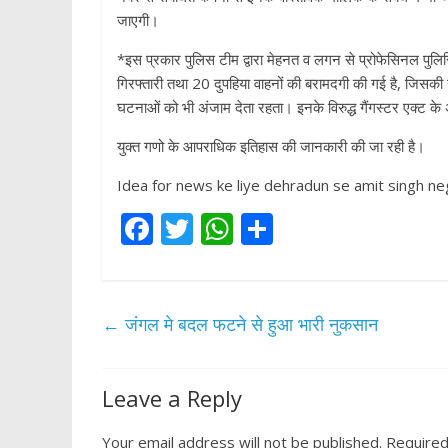
जाएगी।
*इस प्रकार पुलिस टीम द्वारा मेहनत व लगन से प्रोफेसिनल पुलिसि
गिरफ्तारी तथा 20 दुपहिया वाहनों की बरामदगी की गई है, जिसकी 
घटनाओं को भी अंजाम देता रहता। इनके विरुद्ध गैंगस्टर एक्ट के अं
युक्त गणो के आपराधिक इतिहास की जानकारी की जा रही है।
Idea for news ke liye dehradun se amit singh neg
F
T
W
S
ac
w
h
h
e
itt
at
ar
b
er
s
e
←
जंगल मे बदल फटने से हुआ भारी नुकसान
o
A
o
p
Leave a Reply
k
p
Your email address will not be published.
Required