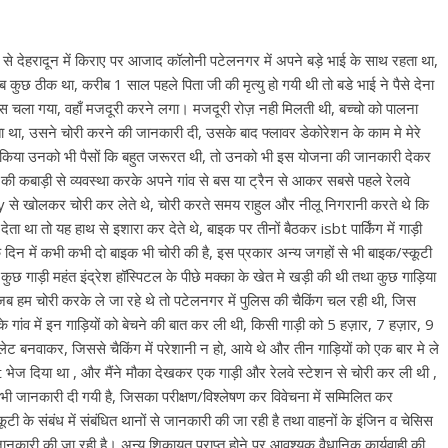
से देहरादून में किराए पर आजाद कॉलोनी पटेलनगर में अपने बड़े भाई के साथ रहता था,
 कुछ ठीक था, करीब 1 साल पहले पिता जी की मृत्यु हो गयी थी तो बडे भाई ने पैसे देना
 वापस चला गया, वहाँ मजदूरी करने लगा। मजदूरी रोज़ नही मिलती थी, बच्चो को पालना
ेचता था, उसने चोरी करने की जानकारी दी, उसके बाद फ्लावर डेकोरेशन के काम मे मेरे
पर्क किया उनको भी पैसों कि बहुत जरूरत थी, तो उनको भी इस योजना की जानकारी देकर
 कबाड़ी से व्यवस्था करके अपने गांव से बस या ट्रैन से आकर सबसे पहले रेलवे
 key से खोलकर चोरी कर लेते थे, चोरी करते समय राहुल और नीलू निगरानी करते थे कि
ा था तो यह हाथ से इशारा कर देते थे, बाइक पर तीनों बैठकर isbt पार्किंग में गाड़ी
दिन में कभी कभी दो बाइक भी चोरी की है, इस प्रकार अन्य जगहों से भी बाइक/स्कूटी
 है, कुछ गाड़ी महंत इंद्रेश हॉस्पिटल के पीछे मक्का के खेत मे खड़ी की थी तथा कुछ गाड़िया
 जब हम चोरी करके ले जा रहे थे तो पटेलनगर में पुलिस की चैकिंग चल रही थी, जिस
ांव में इन गाड़ियों को बेचने की बात कर ली थी, किसी गाड़ी को 5 हज़ार, 7 हज़ार, 9
्लेट बनवाकर, जिससे चैकिंग में परेशानी न हो, आये थे और तीन गाड़ियों को एक बार मे ले
t भेज दिया था , और मैंने मौका देखकर एक गाड़ी और रेलवे स्टेशन से चोरी कर ली थी ,
 भी जानकारी दी गयी है, जिसका परीक्षण/विश्लेषण कर विवेचना में सम्मिलित कर
के संबंध में संबंधित थानों से जानकारी की जा रही है तथा वाहनों के इंजिन व चेसिस
 जानकारी की जा रही है। अन्य शिकायत प्राप्त होने पर आवश्यक वैधानिक कार्यवाही की