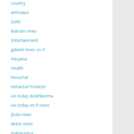
country
dehradun
Delhi
dukram news
Entertainment
galand news on if
Haryana
Health
himachal
Himachal Pradesh
ive today duskhkarma
ive today on if news
jhula news
latest news
maharastra