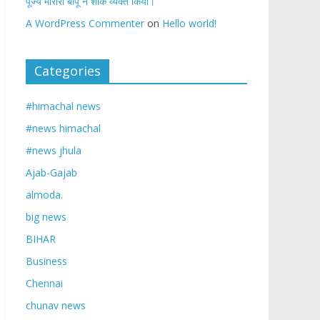
पूज्य मोरारी बापू ने शोक व्यक्त किया।
A WordPress Commenter
on
Hello world!
Categories
#himachal news
#news himachal
#news jhula
Ajab-Gajab
almoda.
big news
BIHAR
Business
Chennai
chunav news