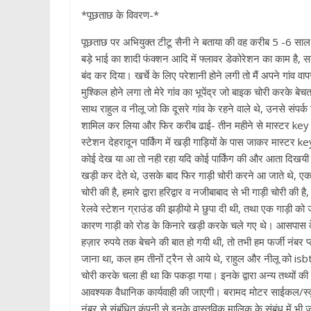
*पूछताछ के विवरण-*
पूछताछ पर अभियुक्त टीटू सैनी ने बताया की वह करीब 5 -6 साल 
बड़े भाई का शादी फंक्शन आदि में फ्लावर डेकोरेशन का काम है, सब
बंद कर दिया। खर्चे के लिए परेशानी होने लगी तो मैं अपने गांव
मुश्किल होने लगा तो मेरे गांव का भूपेंद्र जो बाइक चोरी करके ब
साथ राहुल व नीलू जो कि दूसरे गांव के रहने वाले थे, उनसे सं
शामिल कर लिया और फिर करीब ढाई- तीन महीने से मास्टर key की
स्टेशन देहरादून पार्किंग में खड़ी गाड़ियों के पास जाकर मास्टर
कोई देख या आ तो नही रहा यदि कोई पार्किंग की और आता दिखयी देत
खड़ी कर देते थे, उसके बाद फिर गाड़ी चोरी करने आ जाते थे, एक 
चोरी की है, हमारे द्वारा हरिद्वार व नजीबाबाद से भी गाड़ी चोरी की
रेलवे स्टेशन ग्राउंड की झड़ीयो मे छुपा दी थी, तथा एक गाड़ी को
कारण गाड़ी को रोड के किनारे खड़ी करके चले गए थे। आसपास के ग
हज़ार रुपये तक बेचने की बात हो गयी थी, तो तभी हम फर्जी नंबर प
जाना था, कल हम तीनों ट्रैन से आये थे, राहुल और नीलू को isb
चोरी करके चला ही था कि पकड़ा गया। इनके द्वारा अन्य तथ्यों की
आवश्यक वैधानिक कार्यवाही की जाएगी। बरामद मोटर साईकल/स्कूटी 
नंबर से संबंधित कंपनी से इनके वास्तविक मालिक के संबंध में भी