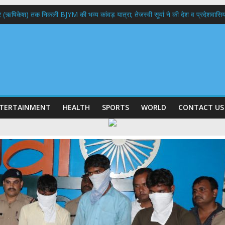
भद्र (ऋषिकेश) तक निकली BJYM की भव्य कांवड़ यात्रा; तेजस्वी सूर्या ने की देश व प्रदेशवासि
ल हादसा: PWD के EE, AE और JE निलंबित, सीएम धामी के निर्देश पर सख्त कार्रवाई
9 लाख 87 हजार17 पेंशन लाभार्थियों को कुल 146 करोड़ 32 लाख की पेंशन राशि का किया भुग
 दिवस पर मुख्यमंत्री धामी ने उत्कृष्ट बुनकरों और हस्तशिल्प कारीगरों को किया सम्मानित
 बड़ा फैसला: पशुपालकों को 60% तक सब्सिडी, गंगा एक्सप्रेसवे का हरिद्वार तक होगा विस्तार
TERTAINMENT
HEALTH
SPORTS
WORLD
CONTACT US