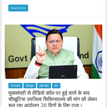
ac
w
h
h
Read more
e
itt
at
ar
b
er
s
e
o
A
o
p
k
p
उत्तराखंड
देहरादून
बड़ी खबर
होम
मुख्यमंत्री से वीडियो कॉल पर हुई वार्ता के बाद
चौखुटिया उपजिला चिकित्सालय की मांग को लेकर
चल रहा आंदोलन 20 दिनों के लिए टला।