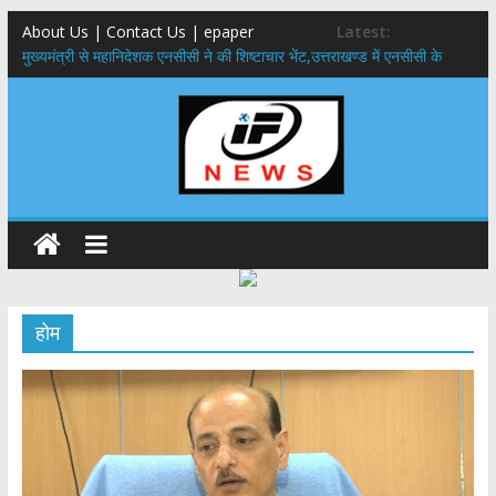
About Us | Contact Us | epaper
Latest:
मुख्यमंत्री से महानिदेशक एनसीसी ने की शिष्टाचार भेंट,उत्तराखण्ड में एनसीसी के
विस्तार एवं आधुनिक आधारभूत संरचना के विकास पर हुई महत्वपूर्ण चर्चा
​धामी कैबिनेट का बड़ा फैसला: पशुपालकों को 60% तक सब्सिडी, गंगा एक्सप्रेसवे का
हरिद्वार तक होगा विस्तार
​हरिद्वार से वीरभद्र (ऋषिकेश) तक निकली BJYM की भव्य कांवड़ यात्रा; तेजस्वी
सूर्या ने की देश व प्रदेशवासियों के कल्याण की कामना
24×7 अलर्ट मोड में रहें अधिकारी-मुख्य सचिव मानसून-एसईओसी से मुख्य सचिव ने
की विस्तृत समीक्षा कहा-बंद सड़कों को शीघ्र खोला जाए, लोगों को न हो दिक्कत
459 करोड़ से एचएनबी गढ़वाल विश्वविद्यालय में अनुसंधान संरचना होगी सुदृढ,उच्च
शिक्षा मंत्री धन सिंह रावत ने नवनियुक्त केन्द्रीय शिक्षा मंत्री से की मुलाकात
होम