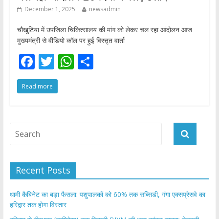
December 1, 2025
newsadmin
चौखुटिया में उपजिला चिकित्सालय की मांग को लेकर चल रहा आंदोलन आज
मुख्यमंत्री से वीडियो कॉल पर हुई विस्तृत वार्ता
F
T
W
S
ac
w
h
h
Read more
e
itt
at
ar
b
er
s
e
o
A
o
p
k
p
Recent Posts
​धामी कैबिनेट का बड़ा फैसला: पशुपालकों को 60% तक सब्सिडी, गंगा एक्सप्रेसवे का
हरिद्वार तक होगा विस्तार