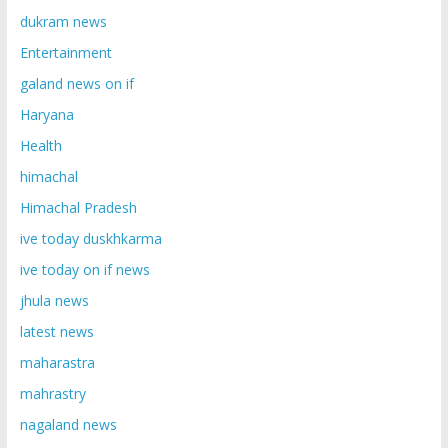
dukram news
Entertainment
galand news on if
Haryana
Health
himachal
Himachal Pradesh
ive today duskhkarma
ive today on if news
jhula news
latest news
maharastra
mahrastry
nagaland news