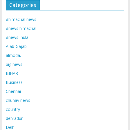
Categories
#himachal news
#news himachal
#news jhula
Ajab-Gajab
almoda.
big news
BIHAR
Business
Chennai
chunav news
country
dehradun
Delhi