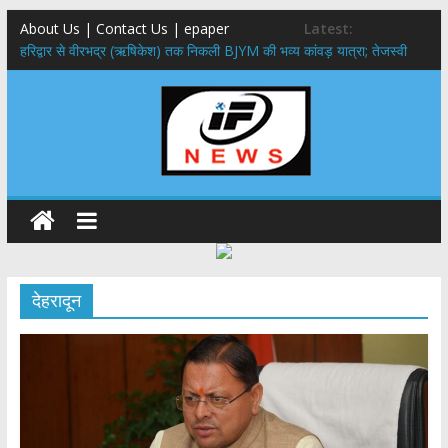
About Us | Contact Us | epaper
Latest:
​हरिद्वार से वीरभद्र (ऋषिकेश) तक निकली BJYM की भव्य कांवड़ यात्रा; तेजस्वी
सूर्या ने की देश व प्रदेशवासियों के कल्याण की कामना
नंदा की चौकी पुल हादसा: PWD के EE, AE और JE निलंबित, सीएम धामी के निर्देश
पर सख्त कार्रवाई
मुख्यमंत्री ने 9 लाख 87 हजार17 पेंशन लाभार्थियों को कुल 146 करोड़ 32 लाख
की पेंशन राशि का किया भुगतान
राष्ट्रीय हथकरघा दिवस पर मुख्यमंत्री धामी ने उत्कृष्ट बुनकरों और हस्तशिल्प
कारीगरों को किया सम्मानित
​धामी कैबिनेट का बड़ा फैसला: पशुपालकों को 60% तक सब्सिडी, गंगा एक्सप्रेसवे का
हरिद्वार तक होगा विस्तार
देहरादून