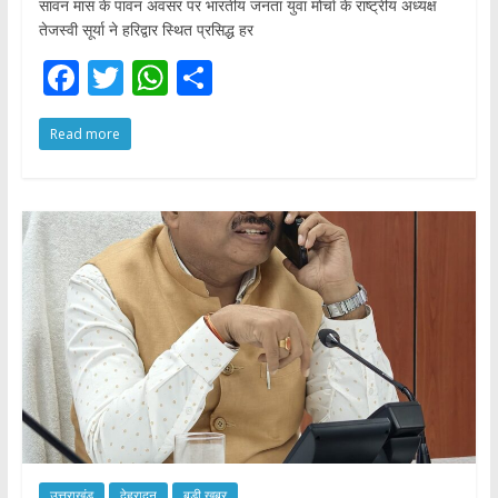
सावन मास के पावन अवसर पर भारतीय जनता युवा मोर्चा के राष्ट्रीय अध्यक्ष
तेजस्वी सूर्या ने हरिद्वार स्थित प्रसिद्ध हर
F
T
W
S
ac
w
h
h
Read more
e
itt
at
ar
b
er
s
e
o
A
o
p
k
p
उत्तराखंड
देहरादून
बड़ी खबर