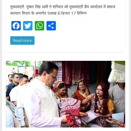
मुख्यमंत्री पुष्कर सिंह धामी ने शनिवार को मुख्यमंत्री कैंप कार्यालय में समाज
कल्याण विभाग के अन्तर्गत 9लाख 87हजार 17 विभिन्न
F
T
W
S
ac
w
h
h
Read more
e
itt
at
ar
b
er
s
e
o
A
o
p
k
p