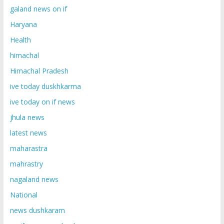
galand news on if
Haryana
Health
himachal
Himachal Pradesh
ive today duskhkarma
ive today on if news
jhula news
latest news
maharastra
mahrastry
nagaland news
National
news dushkaram