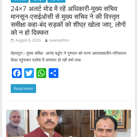
24×7 अलर्ट मोड में रहें अधिकारी-मुख्य सचिव
मानसून-एसईओसी से मुख्य सचिव ने की विस्तृत
समीक्षा कहा-बंद सड़कों को शीघ्र खोला जाए, लोगों
को न हो दिक्कत
August 6, 2026
newsadmin
देहरादून। मुख्य सचिव आनंद बर्द्धन ने गुरुवार को राज्य आपातकालीन परिचालन
केंद्र पहुंचकर प्रदेश में लगातार हो रही वर्षा तथा
F
T
W
S
ac
w
h
h
Read more
e
itt
at
ar
b
er
s
e
o
A
o
p
k
p