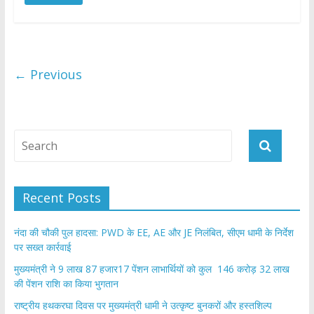
e
itt
at
ar
b
er
s
e
o
A
o
p
← Previous
k
p
Recent Posts
नंदा की चौकी पुल हादसा: PWD के EE, AE और JE निलंबित, सीएम धामी के निर्देश
पर सख्त कार्रवाई
मुख्यमंत्री ने 9 लाख 87 हजार17 पेंशन लाभार्थियों को कुल 146 करोड़ 32 लाख
की पेंशन राशि का किया भुगतान
राष्ट्रीय हथकरघा दिवस पर मुख्यमंत्री धामी ने उत्कृष्ट बुनकरों और हस्तशिल्प