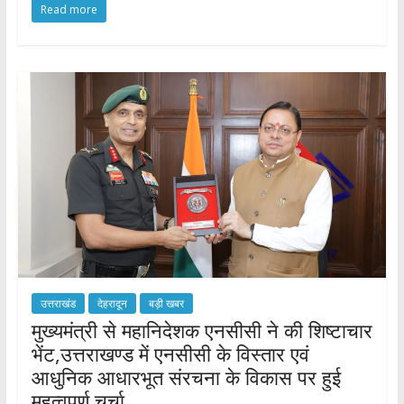
Read more
e
itt
at
ar
b
er
s
e
o
A
o
p
k
p
उत्तराखंड
देहरादून
बड़ी खबर
मुख्यमंत्री से महानिदेशक एनसीसी ने की शिष्टाचार
भेंट,उत्तराखण्ड में एनसीसी के विस्तार एवं
आधुनिक आधारभूत संरचना के विकास पर हुई
महत्वपूर्ण चर्चा