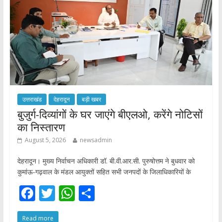
k
p
उत्तराखंड
देहरादून
बड़ी खबर
बुजुर्ग-दिव्यांगों के घर जाएंगे बीएलओ, करेंगे नोटिसों
का निस्तारण
August 5, 2026
newsadmin
देहरादून। मुख्य निर्वाचन अधिकारी डॉ. बी.वी.आर.सी. पुरुषोत्तम ने बुधवार को
कुमांऊ-गढ़वाल के मंडल आयुक्तों सहित सभी जनपदों के जिलाधिकारियों के
F
T
W
S
ac
w
h
h
Read more