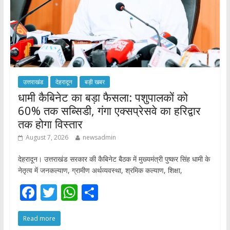
उत्तराखंड
देहरादून
बड़ी खबर
​धामी कैबिनेट का बड़ा फैसला: पशुपालकों को
60% तक सब्सिडी, गंगा एक्सप्रेसवे का हरिद्वार
तक होगा विस्तार
August 7, 2026
newsadmin
देहरादून। उत्तराखंड सरकार की कैबिनेट बैठक में मुख्यमंत्री पुष्कर सिंह धामी के
नेतृत्व में जनकल्याण, ग्रामीण अर्थव्यवस्था, श्रमिक कल्याण, शिक्षा,
F
T
W
S
ac
w
h
h
Read more
e
itt
at
ar