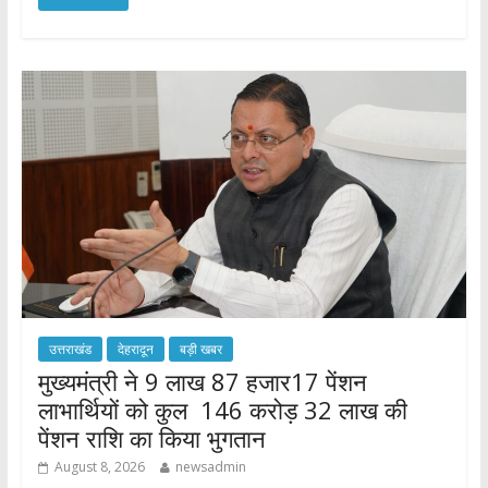
e
itt
at
ar
b
er
s
e
o
A
o
p
k
p
उत्तराखंड
देहरादून
बड़ी खबर
मुख्यमंत्री ने 9 लाख 87 हजार17 पेंशन
लाभार्थियों को कुल 146 करोड़ 32 लाख की
पेंशन राशि का किया भुगतान
August 8, 2026
newsadmin