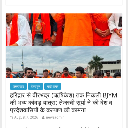
b
er
s
e
o
A
o
p
k
p
उत्तराखंड
देहरादून
बड़ी खबर
​हरिद्वार से वीरभद्र (ऋषिकेश) तक निकली BJYM
की भव्य कांवड़ यात्रा; तेजस्वी सूर्या ने की देश व
प्रदेशवासियों के कल्याण की कामना
August 7, 2026
newsadmin