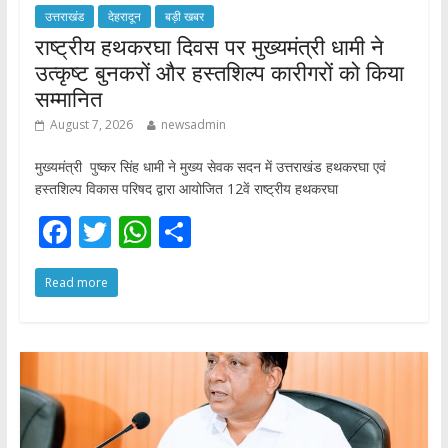
उत्तराखंड
देहरादून
बड़ी खबर
राष्ट्रीय हथकरघा दिवस पर मुख्यमंत्री धामी ने
उत्कृष्ट बुनकरों और हस्तशिल्प कारीगरों को किया
सम्मानित
August 7, 2026
newsadmin
मुख्यमंत्री पुष्कर सिंह धामी ने मुख्य सेवक सदन में उत्तराखंड हथकरघा एवं
हस्तशिल्प विकास परिषद द्वारा आयोजित 12वें राष्ट्रीय हथकरघा
F
T
W
S
ac
w
h
h
Read more
e
itt
at
ar
b
er
s
e
o
A
o
p
k
p