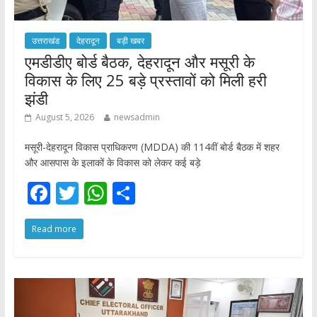
उत्तराखंड
देहरादून
बड़ी खबर
एमडीडीए बोर्ड बैठक, देहरादून और मसूरी के
विकास के लिए 25 बड़े प्रस्तावों को मिली हरी
झंडी
August 5, 2026
newsadmin
मसूरी-देहरादून विकास प्राधिकरण (MDDA) की 114वीं बोर्ड बैठक में शहर
और आसपास के इलाकों के विकास को लेकर कई बड़े
F
T
W
S
ac
w
h
h
Read more
e
itt
at
ar
b
er
s
e
o
A
o
p