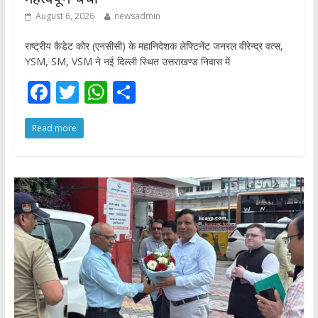
August 6, 2026
newsadmin
राष्ट्रीय कैडेट कोर (एनसीसी) के महानिदेशक लेफ्टिनेंट जनरल वीरेन्द्र वत्स,
YSM, SM, VSM ने नई दिल्ली स्थित उत्तराखण्ड निवास में
F
T
W
S
ac
w
h
h
Read more
e
itt
at
ar
b
er
s
e
o
A
o
p
k
p