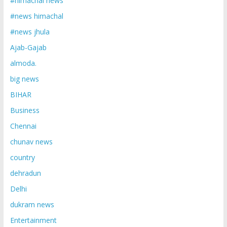
#himachal news
#news himachal
#news jhula
Ajab-Gajab
almoda.
big news
BIHAR
Business
Chennai
chunav news
country
dehradun
Delhi
dukram news
Entertainment