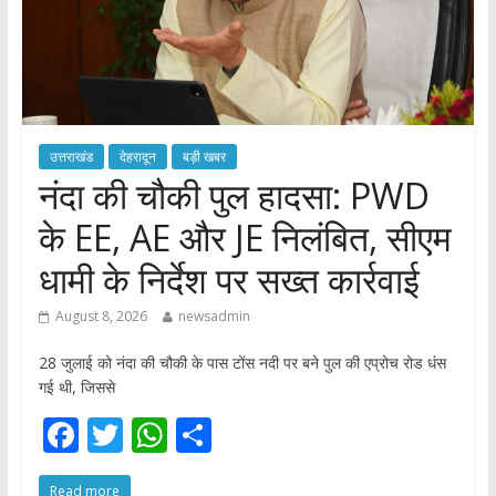
उत्तराखंड
देहरादून
बड़ी खबर
नंदा की चौकी पुल हादसा: PWD
के EE, AE और JE निलंबित, सीएम
धामी के निर्देश पर सख्त कार्रवाई
August 8, 2026
newsadmin
28 जुलाई को नंदा की चौकी के पास टोंस नदी पर बने पुल की एप्रोच रोड धंस
गई थी, जिससे
F
T
W
S
ac
w
h
h
Read more