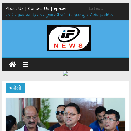
About Us | Contact Us | epaper
Latest:
राष्ट्रीय हथकरघा दिवस पर मुख्यमंत्री धामी ने उत्कृष्ट बुनकरों और हस्तशिल्प
कारीगरों को किया सम्मानित
मुख्यमंत्री ने उत्तराखण्ड क्षत्रिय कल्याण समिति की वेबसाइट एवं क्षत्रिय जागरण
स्मारिका का किया विमोचन
मुख्यमंत्री ने हर घर तिरंगा यात्रा कार्यक्रम में किया प्रतिभाग,मुख्यमंत्री ने
प्रदेशवासियों से स्वतंत्रता दिवस पर अपने घरों में तिरंगा फहराने का किया आवाह्न
नंदा की चौकी पुल हादसा: PWD के EE, AE और JE निलंबित, सीएम धामी के निर्देश
पर सख्त कार्रवाई
मुख्यमंत्री ने 9 लाख 87 हजार17 पेंशन लाभार्थियों को कुल 146 करोड़ 32 लाख
की पेंशन राशि का किया भुगतान
चमोली