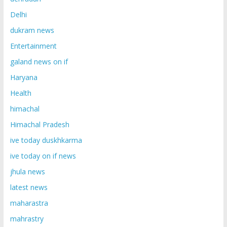
Delhi
dukram news
Entertainment
galand news on if
Haryana
Health
himachal
Himachal Pradesh
ive today duskhkarma
ive today on if news
jhula news
latest news
maharastra
mahrastry