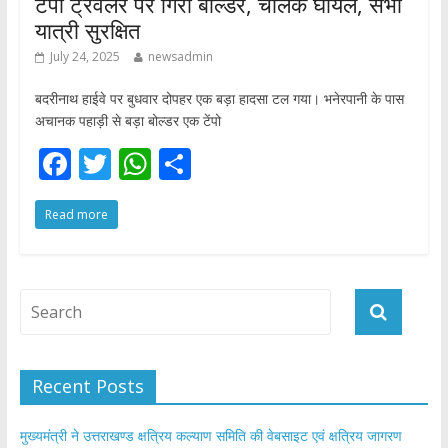
टेंपो ट्रैवलर पर गिरा बोल्डर, चालक घायल, सभी
यात्री सुरक्षित
July 24, 2025
newsadmin
बदरीनाथ हाईवे पर बुधवार दोपहर एक बड़ा हादसा टल गया। भनेरपानी के पास
अचानक पहाड़ी से बड़ा बोल्डर एक टेंपो
F
T
W
S
ac
w
h
h
Read more
e
itt
at
ar
b
er
s
e
o
A
o
p
k
p
Recent Posts
मुख्यमंत्री ने उत्तराखण्ड क्षत्रिय कल्याण समिति की वेबसाइट एवं क्षत्रिय जागरण