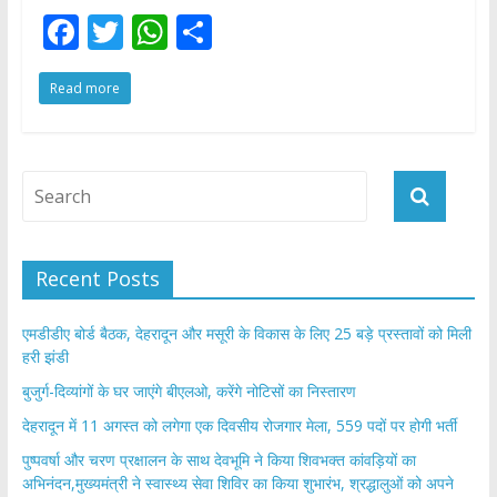
F
T
W
S
ac
w
h
h
Read more
e
itt
at
ar
b
er
s
e
o
A
o
p
k
p
Recent Posts
एमडीडीए बोर्ड बैठक, देहरादून और मसूरी के विकास के लिए 25 बड़े प्रस्तावों को मिली
हरी झंडी
बुजुर्ग-दिव्यांगों के घर जाएंगे बीएलओ, करेंगे नोटिसों का निस्तारण
​देहरादून में 11 अगस्त को लगेगा एक दिवसीय रोजगार मेला, 559 पदों पर होगी भर्ती
पुष्पवर्षा और चरण प्रक्षालन के साथ देवभूमि ने किया शिवभक्त कांवड़ियों का
अभिनंदन,मुख्यमंत्री ने स्वास्थ्य सेवा शिविर का किया शुभारंभ, श्रद्धालुओं को अपने