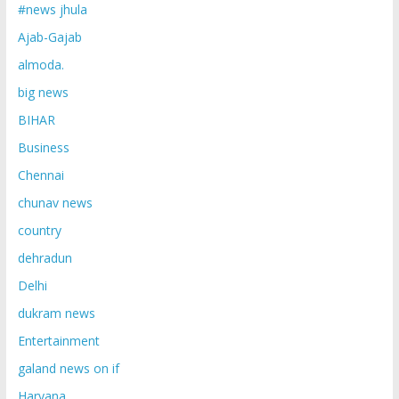
#news jhula
Ajab-Gajab
almoda.
big news
BIHAR
Business
Chennai
chunav news
country
dehradun
Delhi
dukram news
Entertainment
galand news on if
Haryana