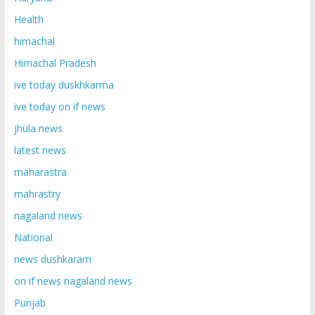
Health
himachal
Himachal Pradesh
ive today duskhkarma
ive today on if news
jhula news
latest news
maharastra
mahrastry
nagaland news
National
news dushkaram
on if news nagaland news
Punjab