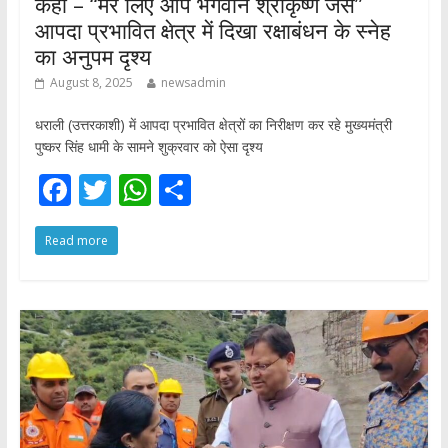
कहा – “मेरे लिए आप भगवान श्रीकृष्ण जैसे”
आपदा प्रभावित क्षेत्र में दिखा रक्षाबंधन के स्नेह
का अनुपम दृश्य
August 8, 2025
newsadmin
धराली (उत्तरकाशी) में आपदा प्रभावित क्षेत्रों का निरीक्षण कर रहे मुख्यमंत्री
पुष्कर सिंह धामी के सामने शुक्रवार को ऐसा दृश्य
F
T
W
S
ac
w
h
h
Read more
e
itt
at
ar
b
er
s
e
o
A
o
p
k
p