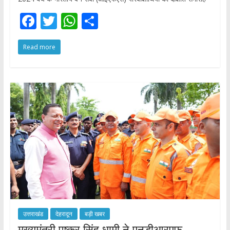
F
T
W
S
ac
w
h
h
Read more
e
itt
at
ar
b
er
s
e
o
A
o
p
k
p
उत्तराखंड
देहरादून
बड़ी खबर
मुख्यमंत्री पुष्कर सिंह धामी ने एनडीआरएफ