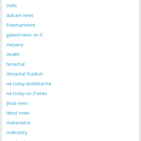
Delhi
dukram news
Entertainment
galand news on if
Haryana
Health
himachal
Himachal Pradesh
ive today duskhkarma
ive today on if news
jhula news
latest news
maharastra
mahrastry