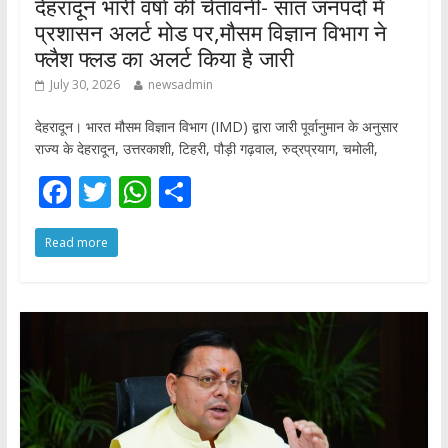
देहरादून भारी वर्षा की चेतावनी- सात जनपदों में
प्रशासन अलर्ट मोड पर,मौसम विज्ञान विभाग ने
फ्लैश फ्लड का अलर्ट किया है जारी
July 30, 2026
newsadmin
देहरादून। भारत मौसम विज्ञान विभाग (IMD) द्वारा जारी पूर्वानुमान के अनुसार
राज्य के देहरादून, उत्तरकाशी, टिहरी, पौड़ी गढ़वाल, रुद्रप्रयाग, चमोली,
F
T
W
S
ac
w
h
h
Read more
e
itt
at
ar
b
er
s
e
o
A
o
p
k
p