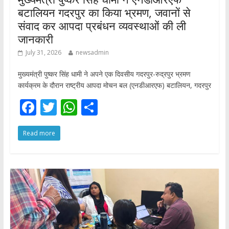
बटालियन गदरपुर का किया भ्रमण, जवानों से
संवाद कर आपदा प्रबंधन व्यवस्थाओं की ली
जानकारी
July 31, 2026
newsadmin
मुख्यमंत्री पुष्कर सिंह धामी ने अपने एक दिवसीय गदरपुर-रुद्रपुर भ्रमण
कार्यक्रम के दौरान राष्ट्रीय आपदा मोचन बल (एनडीआरएफ) बटालियन, गदरपुर
F
T
W
S
ac
w
h
h
Read more
e
itt
at
ar
b
er
s
e
o
A
o
p
k
p