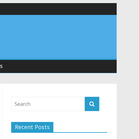
 सड़कों को शीघ्र खोला जाए, लोगों को न हो दिक्कत
वनियुक्त केन्द्रीय शिक्षा मंत्री से की मुलाकात
संरचना के विकास पर हुई महत्वपूर्ण चर्चा
S
Recent Posts