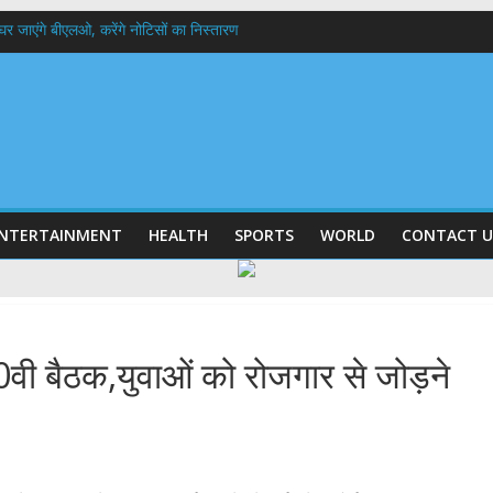
 के घर जाएंगे बीएलओ, करेंगे नोटिसों का निस्तारण
में रहें अधिकारी-मुख्य सचिव मानसून-एसईओसी से मुख्य सचिव ने की विस्तृत समीक्षा कहा-बंद
बी गढ़वाल विश्वविद्यालय में अनुसंधान संरचना होगी सुदृढ,उच्च शिक्षा मंत्री धन सिंह रावत ने न
हानिदेशक एनसीसी ने की शिष्टाचार भेंट,उत्तराखण्ड में एनसीसी के विस्तार एवं आधुनिक आधारभूत 
ठक, देहरादून और मसूरी के विकास के लिए 25 बड़े प्रस्तावों को मिली हरी झंडी
NTERTAINMENT
HEALTH
SPORTS
WORLD
CONTACT U
वी बैठक,युवाओं को रोजगार से जोड़ने