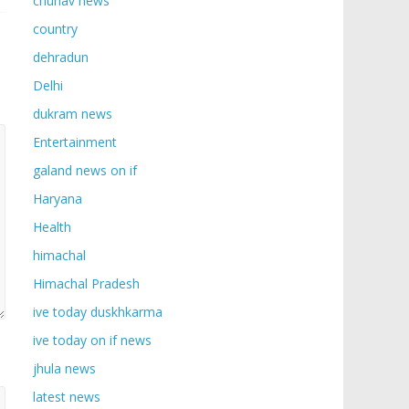
chunav news
country
dehradun
Delhi
dukram news
Entertainment
galand news on if
Haryana
Health
himachal
Himachal Pradesh
ive today duskhkarma
ive today on if news
jhula news
latest news