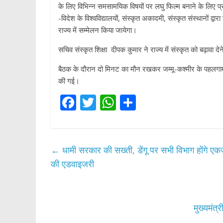
के लिए विभिन्न समसामयिक विषयों पर लघु फिल्म बनाने के लिए प्
-विदेश के विश्वविद्यालयों, संस्कृत अकादमी, संस्कृत संस्थानों द्
राज्य में सम्मेलन किया जायेगा।
सचिव संस्कृत शिक्षा दीपक कुमार ने राज्य में संस्कृत को बढ़ावा दे
बैठक के दौरान दो मिनट का मौन रखकर जम्मू-कश्मीर के पहलगाम में प
की गई।
F
T
W
S
ac
w
h
h
e
itt
at
ar
b
er
s
e
←
धामी सरकार की सख्ती, डेंगू पर सभी विभाग होंगे एक
o
A
की एडवाइजरी
o
p
k
p
मुख्यमंत