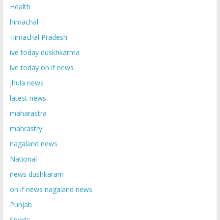
Health
himachal
Himachal Pradesh
ive today duskhkarma
ive today on if news
jhula news
latest news
maharastra
mahrastry
nagaland news
National
news dushkaram
on if news nagaland news
Punjab
Sports