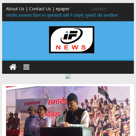
About Us | Contact Us | epaper
Latest:
राष्ट्रीय हथकरघा दिवस पर मुख्यमंत्री धामी ने उत्कृष्ट बुनकरों और हस्तशिल्प
कारीगरों को किया सम्मानित
मुख्यमंत्री ने उत्तराखण्ड क्षत्रिय कल्याण समिति की वेबसाइट एवं क्षत्रिय जागरण
स्मारिका का किया विमोचन
मुख्यमंत्री ने हर घर तिरंगा यात्रा कार्यक्रम में किया प्रतिभाग,मुख्यमंत्री ने
प्रदेशवासियों से स्वतंत्रता दिवस पर अपने घरों में तिरंगा फहराने का किया आवाह्न
नंदा की चौकी पुल हादसा: PWD के EE, AE और JE निलंबित, सीएम धामी के निर्देश
पर सख्त कार्रवाई
मुख्यमंत्री ने 9 लाख 87 हजार17 पेंशन लाभार्थियों को कुल 146 करोड़ 32 लाख
की पेंशन राशि का किया भुगतान