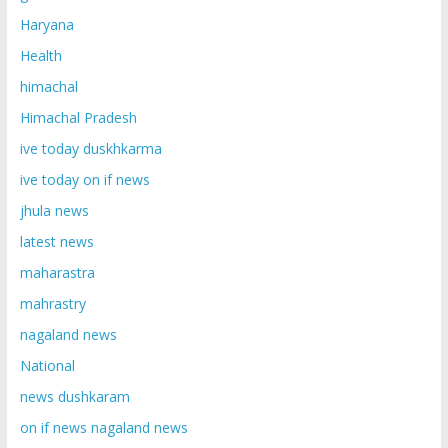
Haryana
Health
himachal
Himachal Pradesh
ive today duskhkarma
ive today on if news
jhula news
latest news
maharastra
mahrastry
nagaland news
National
news dushkaram
on if news nagaland news