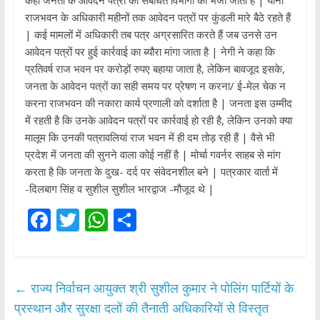
कहीं जनता के आवेदन पत्रों को संबंधित विभागों को भेजा जाता है | यानी
राजभवन के अधिकारी महीनों तक आवेदन पत्रों पर कुंडली मारे बैठे रहते हैं
| कई मामलों में अधिकारी तब पत्र अग्रसारित करते हैं जब उनसे उन
आवेदन पत्रों पर हुई कार्रवाई का ब्यौरा मांगा जाता है | नेगी ने कहा कि
प्रतिवर्ष राज भवन पर करोड़ों रुपए बहाया जाता है, लेकिन बावजूद इसके,
जनता के आवेदन पत्रों का सही समय पर प्रेषण न करना/ ई-मेल चेक न
करना राजभवन की नकारा कार्य प्रणाली को दर्शाता है | जनता इस उम्मीद
में रहती है कि उनके आवेदन पत्रों पर कार्रवाई हो रही है, लेकिन उनको क्या
मालूम कि उनकी पत्रावलियां राज भवन में ही दम तोड़ रही हैं | वैसे भी
प्रदेश में जनता की सुनने वाला कोई नहीं है | मोर्चा गवर्नर साहब से मांग
करता है कि जनता के दुख- दर्द पर संवेदनशील बने | पत्रकार वार्ता में
-दिलबाग सिंह व सुशील सुशील भारद्वाज -मौजूद थे |
F
T
W
S
ac
w
h
h
e
itt
at
ar
b
er
s
e
←
राज्य निर्वाचन आयुक्त श्री सुशील कुमार ने पोलिंग पार्टियों के
o
A
प्रस्थान और सुरक्षा दलों की तैनाती अधिकारियों से विस्तृत