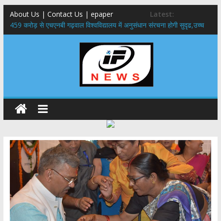
About Us | Contact Us | epaper
Latest:
459 करोड़ से एचएनबी गढ़वाल विश्वविद्यालय में अनुसंधान संरचना होगी सुदृढ,उच्च
शिक्षा मंत्री धन सिंह रावत ने नवनियुक्त केन्द्रीय शिक्षा मंत्री से की मुलाकात
राष्ट्रीय हथकरघा दिवस पर मुख्यमंत्री धामी ने उत्कृष्ट बुनकरों और हस्तशिल्प
कारीगरों को किया सम्मानित
​धामी कैबिनेट का बड़ा फैसला: पशुपालकों को 60% तक सब्सिडी, गंगा एक्सप्रेसवे का
हरिद्वार तक होगा विस्तार
​हरिद्वार से वीरभद्र (ऋषिकेश) तक निकली BJYM की भव्य कांवड़ यात्रा; तेजस्वी
सूर्या ने की देश व प्रदेशवासियों के कल्याण की कामना
24×7 अलर्ट मोड में रहें अधिकारी-मुख्य सचिव मानसून-एसईओसी से मुख्य सचिव ने
की विस्तृत समीक्षा कहा-बंद सड़कों को शीघ्र खोला जाए, लोगों को न हो दिक्कत