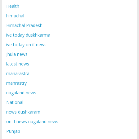
Health
himachal
Himachal Pradesh
ive today duskhkarma
ive today on if news
jhula news
latest news
maharastra
mahrastry
nagaland news
National
news dushkaram
on if news nagaland news
Punjab