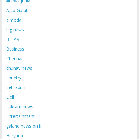
#news jhula
Ajab-Gajab
almoda.
big news
BIHAR
Business
Chennai
chunav news
country
dehradun
Delhi
dukram news
Entertainment
galand news on if
Haryana