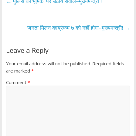
b
er
s
e
←
पुलिस की भूमिका पर उठाये सवाल–मुख्यमन्त्री !
o
A
o
p
k
p
जनता मिलन कार्य्रकम ७ को नहीं होगा–मुख्यमन्त्री!
→
Leave a Reply
Your email address will not be published.
Required fields
are marked
*
Comment
*